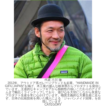
代表 小川 徹
2012年、アウトドア系ガレージブランドを起業。"HANDMADE IN
GIFU,JAPAN"を掲げ、木工業の盛んな岐阜県からプロダクトを発信し
ています。王道的なキャンプギアから独創性の強いこだわりのアイテ
ムまで幅広くラインナップしており、遊び心を大切にしながら良質な
プロダクト生産を常に心がけています。物質主義的な大量生産に走ら
ず、日本の伝統技術を用いた職人による「ジャパンメイド回帰」を目
指しています。
CATEGORY