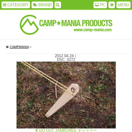
CATEGORY
BRAND
PC
MENU
CAMPMANIA
>
2012.04.24
｜
DSC_0272
GO OUT JAMBOREE ギャラリー