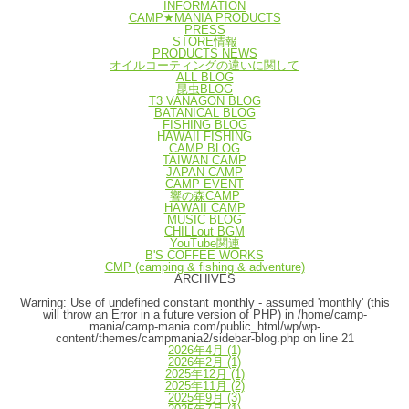
INFORMATION
CAMP★MANIA PRODUCTS
PRESS
STORE情報
PRODUCTS NEWS
オイルコーティングの違いに関して
ALL BLOG
昆虫BLOG
T3 VANAGON BLOG
BATANICAL BLOG
FISHING BLOG
HAWAII FISHING
CAMP BLOG
TAIWAN CAMP
JAPAN CAMP
CAMP EVENT
響の森CAMP
HAWAII CAMP
MUSIC BLOG
CHILLout BGM
YouTube関連
B'S COFFEE WORKS
CMP (camping & fishing & adventure)
ARCHIVES
Warning
: Use of undefined constant monthly - assumed 'monthly' (this
will throw an Error in a future version of PHP) in
/home/camp-
mania/camp-mania.com/public_html/wp/wp-
content/themes/campmania2/sidebar-blog.php
on line
21
2026年4月
(1)
2026年2月
(1)
2025年12月
(1)
2025年11月
(2)
2025年9月
(3)