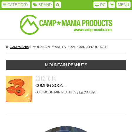
CATEGORY
BRAND
PC
MENU
CAMPMANIA
>
MOUNTAIN PEANUTS | CAMP MANIA PRODUCTS
MOUNTAIN PEANUTS
2012.10.14
COMING SOON…
OJI / MOUNTAIN PEANUTS 話題のCDが...