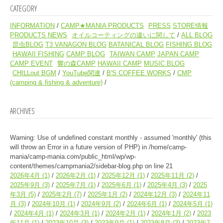
CATEGORY
INFORMATION
CAMP★MANIA PRODUCTS
PRESS
STORE情報
PRODUCTS NEWS
オイルコーティングの違いに関して
ALL BLOG
昆虫BLOG
T3 VANAGON BLOG
BATANICAL BLOG
FISHING BLOG
HAWAII FISHING
CAMP BLOG
TAIWAN CAMP
JAPAN CAMP
CAMP EVENT
響の森CAMP
HAWAII CAMP
MUSIC BLOG
CHILLout BGM
YouTube関連
B'S COFFEE WORKS
CMP
(camping & fishing & adventure)
ARCHIVES
Warning
: Use of undefined constant monthly - assumed 'monthly' (this
will throw an Error in a future version of PHP) in
/home/camp-
mania/camp-mania.com/public_html/wp/wp-
content/themes/campmania2/sidebar-blog.php
on line
21
2026年4月
(1)
2026年2月
(1)
2025年12月
(1)
2025年11月
(2)
2025年9月
(3)
2025年7月
(1)
2025年6月
(1)
2025年4月
(3)
2025
年3月
(5)
2025年2月
(7)
2025年1月
(2)
2024年12月
(3)
2024年11
月
(3)
2024年10月
(1)
2024年9月
(2)
2024年6月
(1)
2024年5月
(1)
2024年4月
(1)
2024年3月
(1)
2024年2月
(1)
2024年1月
(2)
2023
年11月
(1)
2023年10月
(3)
2023年9月
(1)
2023年8月
(3)
2023年7