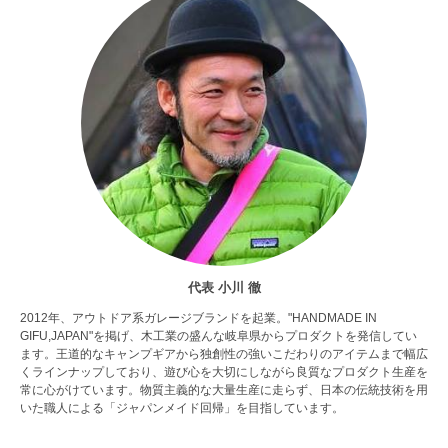
代表 小川 徹
2012年、アウトドア系ガレージブランドを起業。"HANDMADE IN
GIFU,JAPAN"を掲げ、木工業の盛んな岐阜県からプロダクトを発信してい
ます。王道的なキャンプギアから独創性の強いこだわりのアイテムまで幅広
くラインナップしており、遊び心を大切にしながら良質なプロダクト生産を
常に心がけています。物質主義的な大量生産に走らず、日本の伝統技術を用
いた職人による「ジャパンメイド回帰」を目指しています。