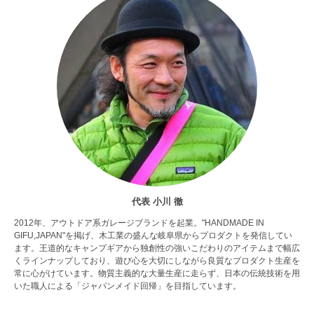
代表 小川 徹
2012年、アウトドア系ガレージブランドを起業。"HANDMADE IN
GIFU,JAPAN"を掲げ、木工業の盛んな岐阜県からプロダクトを発信してい
ます。王道的なキャンプギアから独創性の強いこだわりのアイテムまで幅広
くラインナップしており、遊び心を大切にしながら良質なプロダクト生産を
常に心がけています。物質主義的な大量生産に走らず、日本の伝統技術を用
いた職人による「ジャパンメイド回帰」を目指しています。