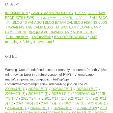
CATEGORY
INFORMATION
CAMP★MANIA PRODUCTS
PRESS
STORE情報
PRODUCTS NEWS
オイルコーティングの違いに関して
ALL BLOG
昆虫BLOG
T3 VANAGON BLOG
BATANICAL BLOG
FISHING BLOG
HAWAII FISHING
CAMP BLOG
TAIWAN CAMP
JAPAN CAMP
CAMP EVENT
響の森CAMP
HAWAII CAMP
MUSIC BLOG
CHILLout BGM
YouTube関連
B'S COFFEE WORKS
CMP
(camping & fishing & adventure)
ARCHIVES
Warning
: Use of undefined constant monthly - assumed 'monthly' (this
will throw an Error in a future version of PHP) in
/home/camp-
mania/camp-mania.com/public_html/wp/wp-
content/themes/campmania2/sidebar-blog.php
on line
21
2026年4月
(1)
2026年2月
(1)
2025年12月
(1)
2025年11月
(2)
2025年9月
(3)
2025年7月
(1)
2025年6月
(1)
2025年4月
(3)
2025
年3月
(5)
2025年2月
(7)
2025年1月
(2)
2024年12月
(3)
2024年11
月
(3)
2024年10月
(1)
2024年9月
(2)
2024年6月
(1)
2024年5月
(1)
2024年4月
(1)
2024年3月
(1)
2024年2月
(1)
2024年1月
(2)
2023
年11月
(1)
2023年10月
(3)
2023年9月
(1)
2023年8月
(3)
2023年7