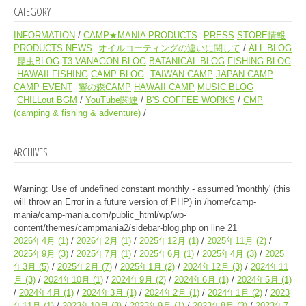
CATEGORY
INFORMATION
CAMP★MANIA PRODUCTS
PRESS
STORE情報
PRODUCTS NEWS
オイルコーティングの違いに関して
ALL BLOG
昆虫BLOG
T3 VANAGON BLOG
BATANICAL BLOG
FISHING BLOG
HAWAII FISHING
CAMP BLOG
TAIWAN CAMP
JAPAN CAMP
CAMP EVENT
響の森CAMP
HAWAII CAMP
MUSIC BLOG
CHILLout BGM
YouTube関連
B'S COFFEE WORKS
CMP
(camping & fishing & adventure)
ARCHIVES
Warning
: Use of undefined constant monthly - assumed 'monthly' (this
will throw an Error in a future version of PHP) in
/home/camp-
mania/camp-mania.com/public_html/wp/wp-
content/themes/campmania2/sidebar-blog.php
on line
21
2026年4月
(1)
2026年2月
(1)
2025年12月
(1)
2025年11月
(2)
2025年9月
(3)
2025年7月
(1)
2025年6月
(1)
2025年4月
(3)
2025
年3月
(5)
2025年2月
(7)
2025年1月
(2)
2024年12月
(3)
2024年11
月
(3)
2024年10月
(1)
2024年9月
(2)
2024年6月
(1)
2024年5月
(1)
2024年4月
(1)
2024年3月
(1)
2024年2月
(1)
2024年1月
(2)
2023
年11月
(1)
2023年10月
(3)
2023年9月
(1)
2023年8月
(3)
2023年7