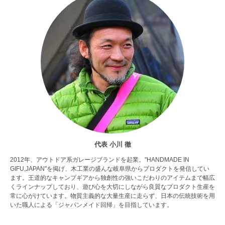
代表 小川 徹
2012年、アウトドア系ガレージブランドを起業。"HANDMADE IN
GIFU,JAPAN"を掲げ、木工業の盛んな岐阜県からプロダクトを発信してい
ます。王道的なキャンプギアから独創性の強いこだわりのアイテムまで幅広
くラインナップしており、遊び心を大切にしながら良質なプロダクト生産を
常に心がけています。物質主義的な大量生産に走らず、日本の伝統技術を用
いた職人による「ジャパンメイド回帰」を目指しています。