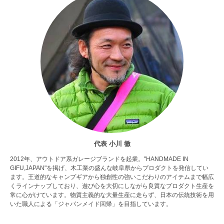
代表 小川 徹
2012年、アウトドア系ガレージブランドを起業。"HANDMADE IN
GIFU,JAPAN"を掲げ、木工業の盛んな岐阜県からプロダクトを発信してい
ます。王道的なキャンプギアから独創性の強いこだわりのアイテムまで幅広
くラインナップしており、遊び心を大切にしながら良質なプロダクト生産を
常に心がけています。物質主義的な大量生産に走らず、日本の伝統技術を用
いた職人による「ジャパンメイド回帰」を目指しています。