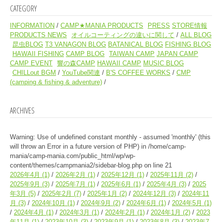
CATEGORY
INFORMATION
CAMP★MANIA PRODUCTS
PRESS
STORE情報
PRODUCTS NEWS
オイルコーティングの違いに関して
ALL BLOG
昆虫BLOG
T3 VANAGON BLOG
BATANICAL BLOG
FISHING BLOG
HAWAII FISHING
CAMP BLOG
TAIWAN CAMP
JAPAN CAMP
CAMP EVENT
響の森CAMP
HAWAII CAMP
MUSIC BLOG
CHILLout BGM
YouTube関連
B'S COFFEE WORKS
CMP
(camping & fishing & adventure)
ARCHIVES
Warning
: Use of undefined constant monthly - assumed 'monthly' (this
will throw an Error in a future version of PHP) in
/home/camp-
mania/camp-mania.com/public_html/wp/wp-
content/themes/campmania2/sidebar-blog.php
on line
21
2026年4月
(1)
2026年2月
(1)
2025年12月
(1)
2025年11月
(2)
2025年9月
(3)
2025年7月
(1)
2025年6月
(1)
2025年4月
(3)
2025
年3月
(5)
2025年2月
(7)
2025年1月
(2)
2024年12月
(3)
2024年11
月
(3)
2024年10月
(1)
2024年9月
(2)
2024年6月
(1)
2024年5月
(1)
2024年4月
(1)
2024年3月
(1)
2024年2月
(1)
2024年1月
(2)
2023
年11月
(1)
2023年10月
(3)
2023年9月
(1)
2023年8月
(3)
2023年7