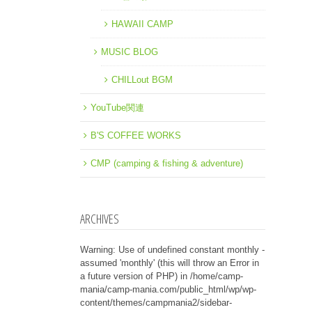
HAWAII CAMP
MUSIC BLOG
CHILLout BGM
YouTube関連
B'S COFFEE WORKS
CMP (camping & fishing & adventure)
ARCHIVES
Warning
: Use of undefined constant monthly -
assumed 'monthly' (this will throw an Error in
a future version of PHP) in
/home/camp-
mania/camp-mania.com/public_html/wp/wp-
content/themes/campmania2/sidebar-