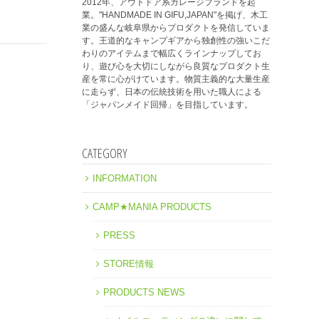
2012年、アウトドア系ガレージブランドを起
業。"HANDMADE IN GIFU,JAPAN"を掲げ、木工
業の盛んな岐阜県からプロダクトを発信していま
す。王道的なキャンプギアから独創性の強いこだ
わりのアイテムまで幅広くラインナップしてお
り、遊び心を大切にしながら良質なプロダクト生
産を常に心がけています。物質主義的な大量生産
に走らず、日本の伝統技術を用いた職人による
「ジャパンメイド回帰」を目指しています。
CATEGORY
INFORMATION
CAMP★MANIA PRODUCTS
PRESS
STORE情報
PRODUCTS NEWS