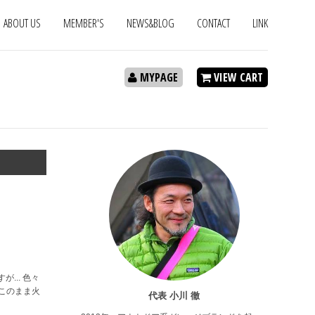
ABOUT US
MEMBER'S
NEWS&BLOG
CONTACT
LINK
MYPAGE
VIEW CART
... 色々
このまま火
代表 小川 徹