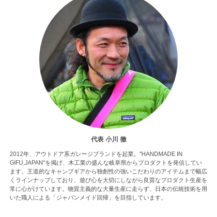
代表 小川 徹
2012年、アウトドア系ガレージブランドを起業。"HANDMADE IN
GIFU,JAPAN"を掲げ、木工業の盛んな岐阜県からプロダクトを発信してい
ます。王道的なキャンプギアから独創性の強いこだわりのアイテムまで幅広
くラインナップしており、遊び心を大切にしながら良質なプロダクト生産を
常に心がけています。物質主義的な大量生産に走らず、日本の伝統技術を用
いた職人による「ジャパンメイド回帰」を目指しています。