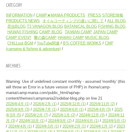
CATEGORY
INFORMATION
CAMP★MANIA PRODUCTS
PRESS
STORE情報
PRODUCTS NEWS
オイルコーティングの違いに関して
ALL BLOG
昆虫BLOG
T3 VANAGON BLOG
BATANICAL BLOG
FISHING BLOG
HAWAII FISHING
CAMP BLOG
TAIWAN CAMP
JAPAN CAMP
CAMP EVENT
響の森CAMP
HAWAII CAMP
MUSIC BLOG
CHILLout BGM
YouTube関連
B'S COFFEE WORKS
CMP
(camping & fishing & adventure)
ARCHIVES
Warning
: Use of undefined constant monthly - assumed 'monthly' (this
will throw an Error in a future version of PHP) in
/home/camp-
mania/camp-mania.com/public_html/wp/wp-
content/themes/campmania2/sidebar-blog.php
on line
21
2026年4月
(1)
2026年2月
(1)
2025年12月
(1)
2025年11月
(2)
2025年9月
(3)
2025年7月
(1)
2025年6月
(1)
2025年4月
(3)
2025
年3月
(5)
2025年2月
(7)
2025年1月
(2)
2024年12月
(3)
2024年11
月
(3)
2024年10月
(1)
2024年9月
(2)
2024年6月
(1)
2024年5月
(1)
2024年4月
(1)
2024年3月
(1)
2024年2月
(1)
2024年1月
(2)
2023
年11月
(1)
2023年10月
(3)
2023年9月
(1)
2023年8月
(3)
2023年7