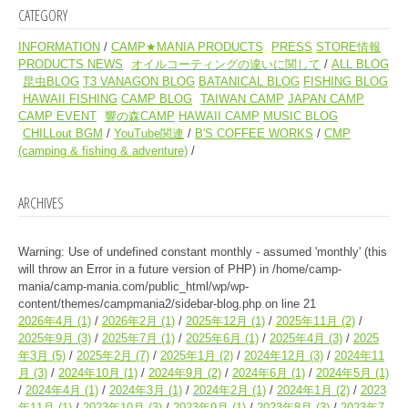
CATEGORY
INFORMATION
CAMP★MANIA PRODUCTS
PRESS
STORE情報
PRODUCTS NEWS
オイルコーティングの違いに関して
ALL BLOG
昆虫BLOG
T3 VANAGON BLOG
BATANICAL BLOG
FISHING BLOG
HAWAII FISHING
CAMP BLOG
TAIWAN CAMP
JAPAN CAMP
CAMP EVENT
響の森CAMP
HAWAII CAMP
MUSIC BLOG
CHILLout BGM
YouTube関連
B'S COFFEE WORKS
CMP
(camping & fishing & adventure)
ARCHIVES
Warning
: Use of undefined constant monthly - assumed 'monthly' (this
will throw an Error in a future version of PHP) in
/home/camp-
mania/camp-mania.com/public_html/wp/wp-
content/themes/campmania2/sidebar-blog.php
on line
21
2026年4月
(1)
2026年2月
(1)
2025年12月
(1)
2025年11月
(2)
2025年9月
(3)
2025年7月
(1)
2025年6月
(1)
2025年4月
(3)
2025
年3月
(5)
2025年2月
(7)
2025年1月
(2)
2024年12月
(3)
2024年11
月
(3)
2024年10月
(1)
2024年9月
(2)
2024年6月
(1)
2024年5月
(1)
2024年4月
(1)
2024年3月
(1)
2024年2月
(1)
2024年1月
(2)
2023
年11月
(1)
2023年10月
(3)
2023年9月
(1)
2023年8月
(3)
2023年7