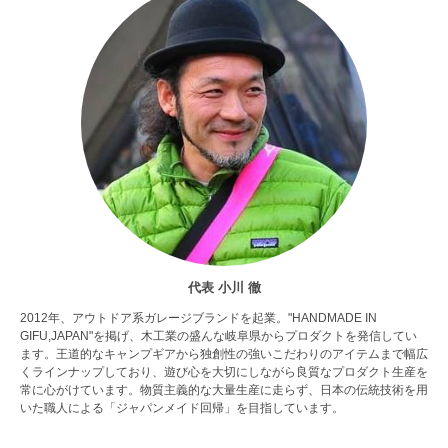
代表 小川 徹
2012年、アウトドア系ガレージブランドを起業。"HANDMADE IN
GIFU,JAPAN"を掲げ、木工業の盛んな岐阜県からプロダクトを発信してい
ます。王道的なキャンプギアから独創性の強いこだわりのアイテムまで幅広
くラインナップしており、遊び心を大切にしながら良質なプロダクト生産を
常に心がけています。物質主義的な大量生産に走らず、日本の伝統技術を用
いた職人による「ジャパンメイド回帰」を目指しています。