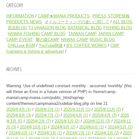
CATEGORY
INFORMATION
CAMP★MANIA PRODUCTS
PRESS
STORE情報
PRODUCTS NEWS
オイルコーティングの違いに関して
ALL BLOG
昆虫BLOG
T3 VANAGON BLOG
BATANICAL BLOG
FISHING BLOG
HAWAII FISHING
CAMP BLOG
TAIWAN CAMP
JAPAN CAMP
CAMP EVENT
響の森CAMP
HAWAII CAMP
MUSIC BLOG
CHILLout BGM
YouTube関連
B'S COFFEE WORKS
CMP
(camping & fishing & adventure)
ARCHIVES
Warning
: Use of undefined constant monthly - assumed 'monthly' (this
will throw an Error in a future version of PHP) in
/home/camp-
mania/camp-mania.com/public_html/wp/wp-
content/themes/campmania2/sidebar-blog.php
on line
21
2026年4月
(1)
2026年2月
(1)
2025年12月
(1)
2025年11月
(2)
2025年9月
(3)
2025年7月
(1)
2025年6月
(1)
2025年4月
(3)
2025
年3月
(5)
2025年2月
(7)
2025年1月
(2)
2024年12月
(3)
2024年11
月
(3)
2024年10月
(1)
2024年9月
(2)
2024年6月
(1)
2024年5月
(1)
2024年4月
(1)
2024年3月
(1)
2024年2月
(1)
2024年1月
(2)
2023
年11月
(1)
2023年10月
(3)
2023年9月
(1)
2023年8月
(3)
2023年7