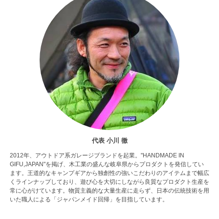
代表 小川 徹
2012年、アウトドア系ガレージブランドを起業。"HANDMADE IN
GIFU,JAPAN"を掲げ、木工業の盛んな岐阜県からプロダクトを発信してい
ます。王道的なキャンプギアから独創性の強いこだわりのアイテムまで幅広
くラインナップしており、遊び心を大切にしながら良質なプロダクト生産を
常に心がけています。物質主義的な大量生産に走らず、日本の伝統技術を用
いた職人による「ジャパンメイド回帰」を目指しています。