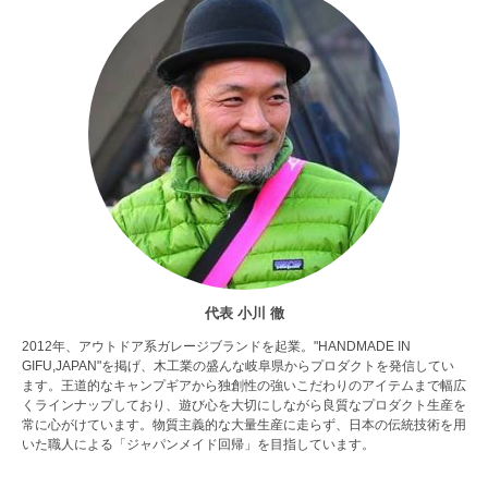
代表 小川 徹
2012年、アウトドア系ガレージブランドを起業。"HANDMADE IN
GIFU,JAPAN"を掲げ、木工業の盛んな岐阜県からプロダクトを発信してい
ます。王道的なキャンプギアから独創性の強いこだわりのアイテムまで幅広
くラインナップしており、遊び心を大切にしながら良質なプロダクト生産を
常に心がけています。物質主義的な大量生産に走らず、日本の伝統技術を用
いた職人による「ジャパンメイド回帰」を目指しています。