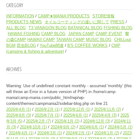
CATEGORY
INFORMATION
CAMP★MANIA PRODUCTS
STORE情報
PRODUCTS NEWS
オイルコーティングの違いに関して
PRESS
ALL BLOG
T3 VANAGON BLOG
BATANICAL BLOG
FISHING BLOG
HAWAII FISHING
CAMP BLOG
JAPAN CAMP
CAMP EVENT
響
の森CAMP
HAWAII CAMP
TAIWAN CAMP
MUSIC BLOG
CHILLout
BGM
昆虫BLOG
YouTube関連
B'S COFFEE WORKS
CMP
(camping & fishing & adventure)
ARCHIVES
Warning
: Use of undefined constant monthly - assumed 'monthly' (this
will throw an Error in a future version of PHP) in
/home/camp-
mania/camp-mania.com/public_html/wp/wp-
content/themes/campmania2/sidebar-blog.php
on line
21
2026年4月
(1)
2026年2月
(1)
2025年12月
(1)
2025年11月
(2)
2025年9月
(3)
2025年7月
(1)
2025年6月
(1)
2025年4月
(3)
2025
年3月
(5)
2025年2月
(7)
2025年1月
(2)
2024年12月
(3)
2024年11
月
(3)
2024年10月
(1)
2024年9月
(2)
2024年6月
(1)
2024年5月
(1)
2024年4月
(1)
2024年3月
(1)
2024年2月
(1)
2024年1月
(2)
2023
年11月
(1)
2023年10月
(3)
2023年9月
(1)
2023年8月
(3)
2023年7