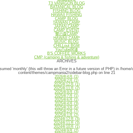
T3 VANAGON BLOG
BATANICAL BLOG
FISHING BLOG
HAWAII FISHING
CAMP BLOG
TAIWAN CAMP
JAPAN CAMP
CAMP EVENT
響の森CAMP
HAWAII CAMP
MUSIC BLOG
CHILLout BGM
YouTube関連
B'S COFFEE WORKS
CMP (camping & fishing & adventure)
ARCHIVES
umed 'monthly' (this will throw an Error in a future version of PHP) in
/home/
content/themes/campmania2/sidebar-blog.php
on line
21
2026年4月
(1)
2026年2月
(1)
2025年12月
(1)
2025年11月
(2)
2025年9月
(3)
2025年7月
(1)
2025年6月
(1)
2025年4月
(3)
2025年3月
(5)
2025年2月
(7)
2025年1月
(2)
2024年12月
(3)
2024年11月
(3)
2024年10月
(1)
2024年9月
(2)