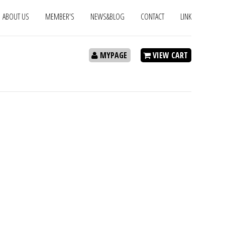
ABOUT US
MEMBER'S
NEWS&BLOG
CONTACT
LINK
MYPAGE
VIEW CART