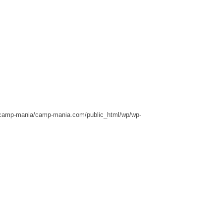
camp-mania/camp-mania.com/public_html/wp/wp-