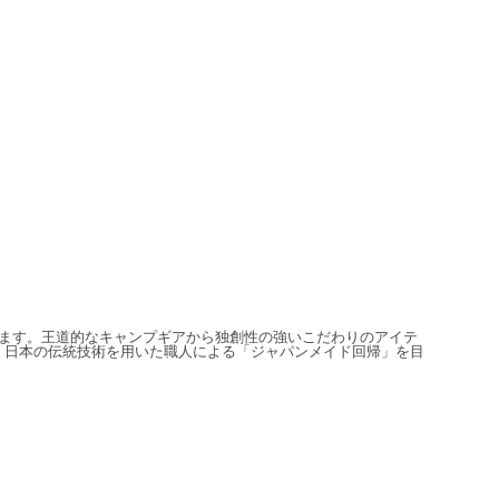
信しています。王道的なキャンプギアから独創性の強いこだわりのアイテ
、日本の伝統技術を用いた職人による「ジャパンメイド回帰」を目