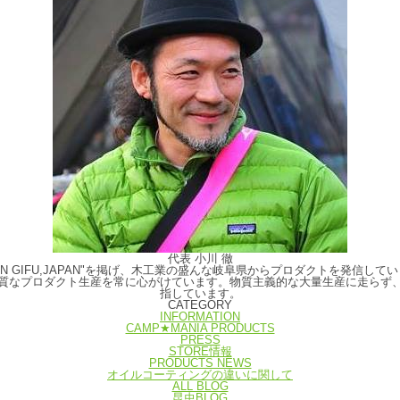
代表 小川 徹
E IN GIFU,JAPAN"を掲げ、木工業の盛んな岐阜県からプロダクトを発
質なプロダクト生産を常に心がけています。物質主義的な大量生産に走らず
指しています。
CATEGORY
INFORMATION
CAMP★MANIA PRODUCTS
PRESS
STORE情報
PRODUCTS NEWS
オイルコーティングの違いに関して
ALL BLOG
昆虫BLOG