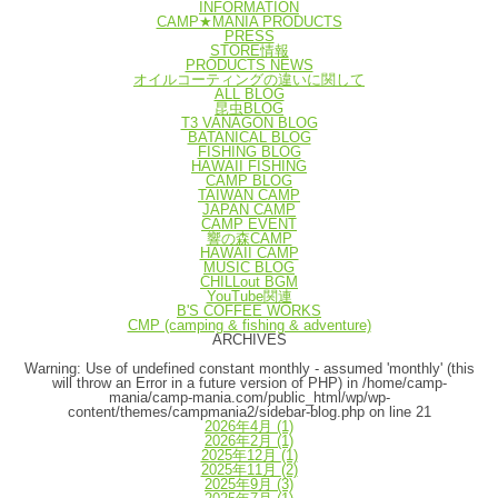
INFORMATION
CAMP★MANIA PRODUCTS
PRESS
STORE情報
PRODUCTS NEWS
オイルコーティングの違いに関して
ALL BLOG
昆虫BLOG
T3 VANAGON BLOG
BATANICAL BLOG
FISHING BLOG
HAWAII FISHING
CAMP BLOG
TAIWAN CAMP
JAPAN CAMP
CAMP EVENT
響の森CAMP
HAWAII CAMP
MUSIC BLOG
CHILLout BGM
YouTube関連
B'S COFFEE WORKS
CMP (camping & fishing & adventure)
ARCHIVES
Warning
: Use of undefined constant monthly - assumed 'monthly' (this
will throw an Error in a future version of PHP) in
/home/camp-
mania/camp-mania.com/public_html/wp/wp-
content/themes/campmania2/sidebar-blog.php
on line
21
2026年4月
(1)
2026年2月
(1)
2025年12月
(1)
2025年11月
(2)
2025年9月
(3)