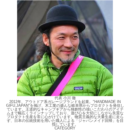
代表 小川 徹
2012年、アウトドア系ガレージブランドを起業。"HANDMADE IN
GIFU,JAPAN"を掲げ、木工業の盛んな岐阜県からプロダクトを発信し
ています。王道的なキャンプギアから独創性の強いこだわりのアイテ
ムまで幅広くラインナップしており、遊び心を大切にしながら良質な
プロダクト生産を常に心がけています。物質主義的な大量生産に走ら
ず、日本の伝統技術を用いた職人による「ジャパンメイド回帰」を目
指しています。
CATEGORY