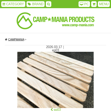
CATEGORY
BRAND
PC
MENU
CAMPMANIA
>
2026.03.17
｜
ep03
ep03