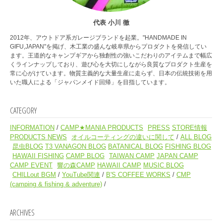
代表 小川 徹
2012年、アウトドア系ガレージブランドを起業。"HANDMADE IN
GIFU,JAPAN"を掲げ、木工業の盛んな岐阜県からプロダクトを発信してい
ます。王道的なキャンプギアから独創性の強いこだわりのアイテムまで幅広
くラインナップしており、遊び心を大切にしながら良質なプロダクト生産を
常に心がけています。物質主義的な大量生産に走らず、日本の伝統技術を用
いた職人による「ジャパンメイド回帰」を目指しています。
CATEGORY
INFORMATION
CAMP★MANIA PRODUCTS
PRESS
STORE情報
PRODUCTS NEWS
オイルコーティングの違いに関して
ALL BLOG
昆虫BLOG
T3 VANAGON BLOG
BATANICAL BLOG
FISHING BLOG
HAWAII FISHING
CAMP BLOG
TAIWAN CAMP
JAPAN CAMP
CAMP EVENT
響の森CAMP
HAWAII CAMP
MUSIC BLOG
CHILLout BGM
YouTube関連
B'S COFFEE WORKS
CMP
(camping & fishing & adventure)
ARCHIVES