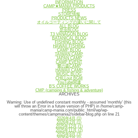
INFORMATION
CAMP★MANIA PRODUCTS
PRESS
STORE情報
PRODUCTS NEWS
オイルコーティングの違いに関して
ALL BLOG
昆虫BLOG
T3 VANAGON BLOG
BATANICAL BLOG
FISHING BLOG
HAWAII FISHING
CAMP BLOG
TAIWAN CAMP
JAPAN CAMP
CAMP EVENT
響の森CAMP
HAWAII CAMP
MUSIC BLOG
CHILLout BGM
YouTube関連
B'S COFFEE WORKS
CMP (camping & fishing & adventure)
ARCHIVES
Warning
: Use of undefined constant monthly - assumed 'monthly' (this
will throw an Error in a future version of PHP) in
/home/camp-
mania/camp-mania.com/public_html/wp/wp-
content/themes/campmania2/sidebar-blog.php
on line
21
2026年4月
(1)
2026年2月
(1)
2025年12月
(1)
2025年11月
(2)
2025年9月
(3)