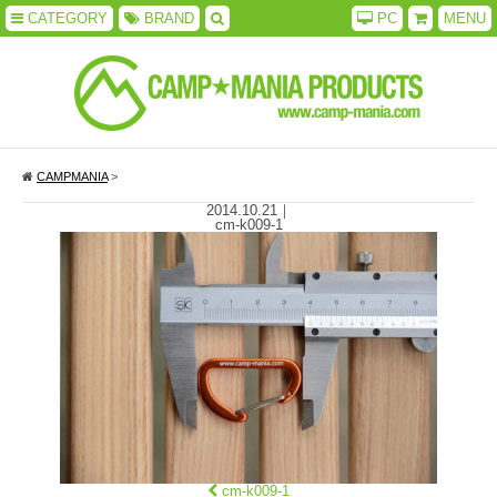
CATEGORY
BRAND
PC
MENU
CAMPMANIA
>
2014.10.21
｜
cm-k009-1
cm-k009-1