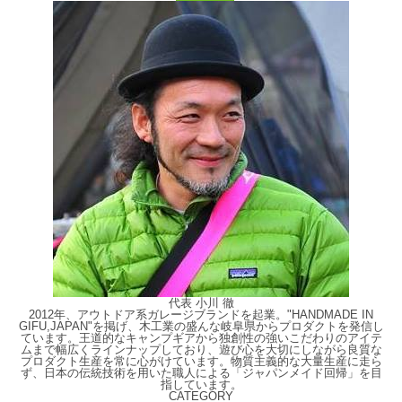
代表 小川 徹
2012年、アウトドア系ガレージブランドを起業。"HANDMADE IN
GIFU,JAPAN"を掲げ、木工業の盛んな岐阜県からプロダクトを発信し
ています。王道的なキャンプギアから独創性の強いこだわりのアイテ
ムまで幅広くラインナップしており、遊び心を大切にしながら良質な
プロダクト生産を常に心がけています。物質主義的な大量生産に走ら
ず、日本の伝統技術を用いた職人による「ジャパンメイド回帰」を目
指しています。
CATEGORY