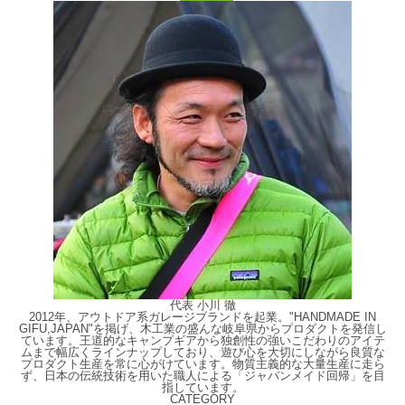
代表 小川 徹
2012年、アウトドア系ガレージブランドを起業。"HANDMADE IN
GIFU,JAPAN"を掲げ、木工業の盛んな岐阜県からプロダクトを発信し
ています。王道的なキャンプギアから独創性の強いこだわりのアイテ
ムまで幅広くラインナップしており、遊び心を大切にしながら良質な
プロダクト生産を常に心がけています。物質主義的な大量生産に走ら
ず、日本の伝統技術を用いた職人による「ジャパンメイド回帰」を目
指しています。
CATEGORY