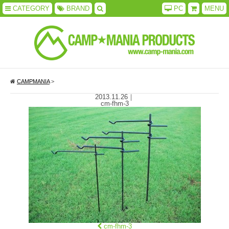
CATEGORY
BRAND
PC
MENU
CAMPMANIA
>
2013.11.26
｜
cm-fhm-3
cm-fhm-3