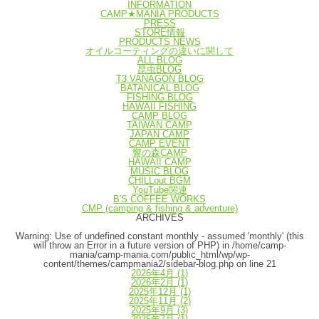
INFORMATION
CAMP★MANIA PRODUCTS
PRESS
STORE情報
PRODUCTS NEWS
オイルコーティングの違いに関して
ALL BLOG
昆虫BLOG
T3 VANAGON BLOG
BATANICAL BLOG
FISHING BLOG
HAWAII FISHING
CAMP BLOG
TAIWAN CAMP
JAPAN CAMP
CAMP EVENT
響の森CAMP
HAWAII CAMP
MUSIC BLOG
CHILLout BGM
YouTube関連
B'S COFFEE WORKS
CMP (camping & fishing & adventure)
ARCHIVES
Warning
: Use of undefined constant monthly - assumed 'monthly' (this
will throw an Error in a future version of PHP) in
/home/camp-
mania/camp-mania.com/public_html/wp/wp-
content/themes/campmania2/sidebar-blog.php
on line
21
2026年4月
(1)
2026年2月
(1)
2025年12月
(1)
2025年11月
(2)
2025年9月
(3)