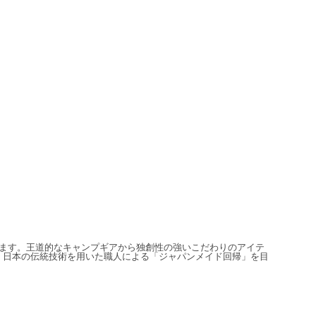
信しています。王道的なキャンプギアから独創性の強いこだわりのアイテ
、日本の伝統技術を用いた職人による「ジャパンメイド回帰」を目