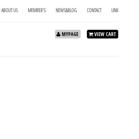
ABOUT US
MEMBER'S
NEWS&BLOG
CONTACT
LINK
MYPAGE
VIEW CART