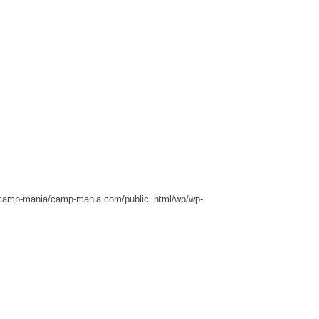
camp-mania/camp-mania.com/public_html/wp/wp-