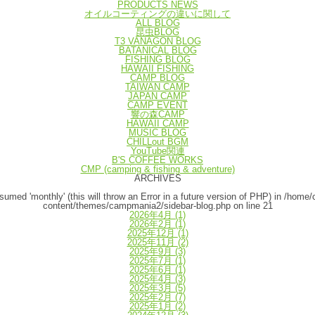
PRODUCTS NEWS
オイルコーティングの違いに関して
ALL BLOG
昆虫BLOG
T3 VANAGON BLOG
BATANICAL BLOG
FISHING BLOG
HAWAII FISHING
CAMP BLOG
TAIWAN CAMP
JAPAN CAMP
CAMP EVENT
響の森CAMP
HAWAII CAMP
MUSIC BLOG
CHILLout BGM
YouTube関連
B'S COFFEE WORKS
CMP (camping & fishing & adventure)
ARCHIVES
umed 'monthly' (this will throw an Error in a future version of PHP) in
/home/
content/themes/campmania2/sidebar-blog.php
on line
21
2026年4月
(1)
2026年2月
(1)
2025年12月
(1)
2025年11月
(2)
2025年9月
(3)
2025年7月
(1)
2025年6月
(1)
2025年4月
(3)
2025年3月
(5)
2025年2月
(7)
2025年1月
(2)