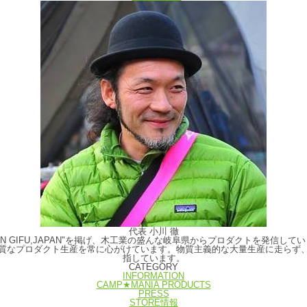
代表 小川 徹
E IN GIFU,JAPAN"を掲げ、木工業の盛んな岐阜県からプロダクトを発
質なプロダクト生産を常に心がけています。物質主義的な大量生産に走らず
指しています。
CATEGORY
INFORMATION
CAMP★MANIA PRODUCTS
PRESS
STORE情報