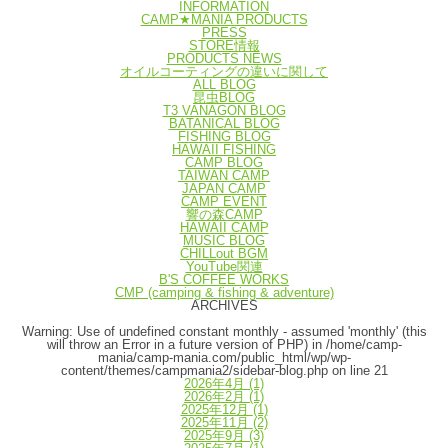
INFORMATION
CAMP★MANIA PRODUCTS
PRESS
STORE情報
PRODUCTS NEWS
オイルコーティングの違いに関して
ALL BLOG
昆虫BLOG
T3 VANAGON BLOG
BATANICAL BLOG
FISHING BLOG
HAWAII FISHING
CAMP BLOG
TAIWAN CAMP
JAPAN CAMP
CAMP EVENT
響の森CAMP
HAWAII CAMP
MUSIC BLOG
CHILLout BGM
YouTube関連
B'S COFFEE WORKS
CMP (camping & fishing & adventure)
ARCHIVES
Warning
: Use of undefined constant monthly - assumed 'monthly' (this
will throw an Error in a future version of PHP) in
/home/camp-
mania/camp-mania.com/public_html/wp/wp-
content/themes/campmania2/sidebar-blog.php
on line
21
2026年4月
(1)
2026年2月
(1)
2025年12月
(1)
2025年11月
(2)
2025年9月
(3)