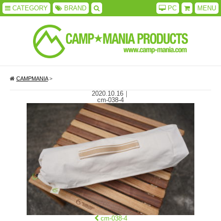
CATEGORY
BRAND
PC
MENU
CAMPMANIA
>
2020.10.16
｜
cm-038-4
cm-038-4