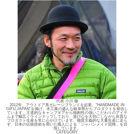
代表 小川 徹
2012年、アウトドア系ガレージブランドを起業。"HANDMADE IN
GIFU,JAPAN"を掲げ、木工業の盛んな岐阜県からプロダクトを発信し
ています。王道的なキャンプギアから独創性の強いこだわりのアイテ
ムまで幅広くラインナップしており、遊び心を大切にしながら良質な
プロダクト生産を常に心がけています。物質主義的な大量生産に走ら
ず、日本の伝統技術を用いた職人による「ジャパンメイド回帰」を目
指しています。
CATEGORY