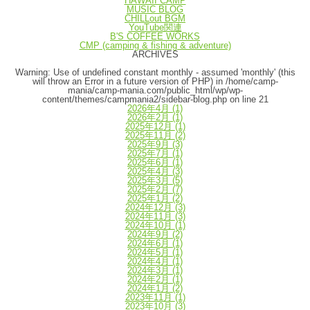
HAWAII CAMP
MUSIC BLOG
CHILLout BGM
YouTube関連
B'S COFFEE WORKS
CMP (camping & fishing & adventure)
ARCHIVES
Warning
: Use of undefined constant monthly - assumed 'monthly' (this
will throw an Error in a future version of PHP) in
/home/camp-
mania/camp-mania.com/public_html/wp/wp-
content/themes/campmania2/sidebar-blog.php
on line
21
2026年4月
(1)
2026年2月
(1)
2025年12月
(1)
2025年11月
(2)
2025年9月
(3)
2025年7月
(1)
2025年6月
(1)
2025年4月
(3)
2025年3月
(5)
2025年2月
(7)
2025年1月
(2)
2024年12月
(3)
2024年11月
(3)
2024年10月
(1)
2024年9月
(2)
2024年6月
(1)
2024年5月
(1)
2024年4月
(1)
2024年3月
(1)
2024年2月
(1)
2024年1月
(2)
2023年11月
(1)
2023年10月
(3)