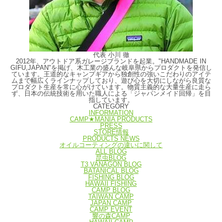
代表 小川 徹
2012年、アウトドア系ガレージブランドを起業。"HANDMADE IN
GIFU,JAPAN"を掲げ、木工業の盛んな岐阜県からプロダクトを発信し
ています。王道的なキャンプギアから独創性の強いこだわりのアイテ
ムまで幅広くラインナップしており、遊び心を大切にしながら良質な
プロダクト生産を常に心がけています。物質主義的な大量生産に走ら
ず、日本の伝統技術を用いた職人による「ジャパンメイド回帰」を目
指しています。
CATEGORY
INFORMATION
CAMP★MANIA PRODUCTS
PRESS
STORE情報
PRODUCTS NEWS
オイルコーティングの違いに関して
ALL BLOG
昆虫BLOG
T3 VANAGON BLOG
BATANICAL BLOG
FISHING BLOG
HAWAII FISHING
CAMP BLOG
TAIWAN CAMP
JAPAN CAMP
CAMP EVENT
響の森CAMP