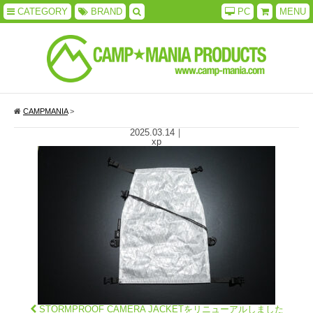
CATEGORY
BRAND
PC
MENU
CAMPMANIA
>
2025.03.14
｜
xp
STORMPROOF CAMERA JACKETをリニューアルしました