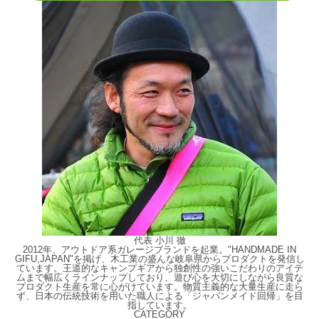
代表 小川 徹
2012年、アウトドア系ガレージブランドを起業。"HANDMADE IN
GIFU,JAPAN"を掲げ、木工業の盛んな岐阜県からプロダクトを発信し
ています。王道的なキャンプギアから独創性の強いこだわりのアイテ
ムまで幅広くラインナップしており、遊び心を大切にしながら良質な
プロダクト生産を常に心がけています。物質主義的な大量生産に走ら
ず、日本の伝統技術を用いた職人による「ジャパンメイド回帰」を目
指しています。
CATEGORY