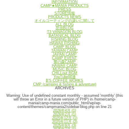
INFORMATION
CAMP★MANIA PRODUCTS
PRESS
STORE情報
PRODUCTS NEWS
オイルコーティングの違いに関して
ALL BLOG
昆虫BLOG
T3 VANAGON BLOG
BATANICAL BLOG
FISHING BLOG
HAWAII FISHING
CAMP BLOG
TAIWAN CAMP
JAPAN CAMP
CAMP EVENT
響の森CAMP
HAWAII CAMP
MUSIC BLOG
CHILLout BGM
YouTube関連
B'S COFFEE WORKS
CMP (camping & fishing & adventure)
ARCHIVES
Warning
: Use of undefined constant monthly - assumed 'monthly' (this
will throw an Error in a future version of PHP) in
/home/camp-
mania/camp-mania.com/public_html/wp/wp-
content/themes/campmania2/sidebar-blog.php
on line
21
2026年4月
(1)
2026年2月
(1)
2025年12月
(1)
2025年11月
(2)
2025年9月
(3)