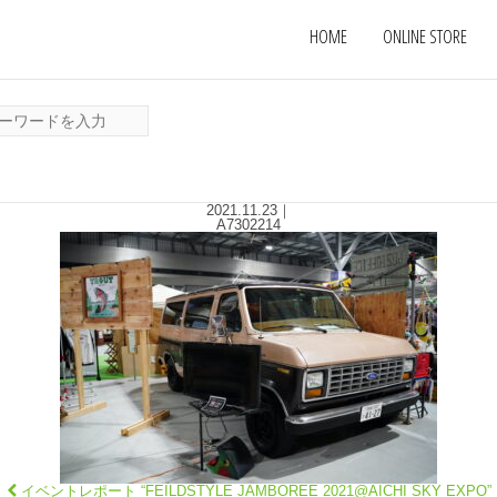
HOME
ONLINE STORE
2021.11.23
｜
A7302214
イベントレポート “FEILDSTYLE JAMBOREE 2021@AICHI SKY EXPO”