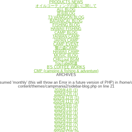
PRODUCTS NEWS
オイルコーティングの違いに関して
ALL BLOG
昆虫BLOG
T3 VANAGON BLOG
BATANICAL BLOG
FISHING BLOG
HAWAII FISHING
CAMP BLOG
TAIWAN CAMP
JAPAN CAMP
CAMP EVENT
響の森CAMP
HAWAII CAMP
MUSIC BLOG
CHILLout BGM
YouTube関連
B'S COFFEE WORKS
CMP (camping & fishing & adventure)
ARCHIVES
umed 'monthly' (this will throw an Error in a future version of PHP) in
/home/
content/themes/campmania2/sidebar-blog.php
on line
21
2026年4月
(1)
2026年2月
(1)
2025年12月
(1)
2025年11月
(2)
2025年9月
(3)
2025年7月
(1)
2025年6月
(1)
2025年4月
(3)
2025年3月
(5)
2025年2月
(7)
2025年1月
(2)