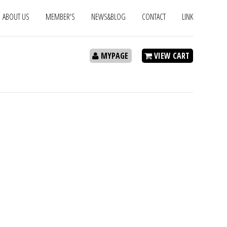
ABOUT US
MEMBER'S
NEWS&BLOG
CONTACT
LINK
MYPAGE
VIEW CART