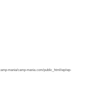
camp-mania/camp-mania.com/public_html/wp/wp-