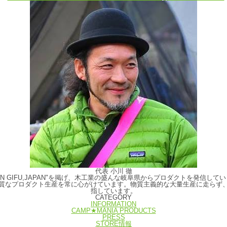
代表 小川 徹
E IN GIFU,JAPAN"を掲げ、木工業の盛んな岐阜県からプロダクトを発
質なプロダクト生産を常に心がけています。物質主義的な大量生産に走らず
指しています。
CATEGORY
INFORMATION
CAMP★MANIA PRODUCTS
PRESS
STORE情報