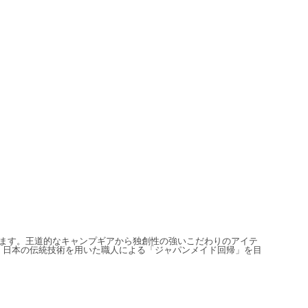
信しています。王道的なキャンプギアから独創性の強いこだわりのアイテ
、日本の伝統技術を用いた職人による「ジャパンメイド回帰」を目