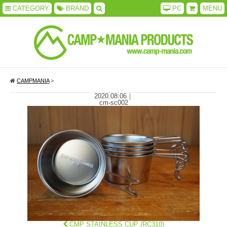
CATEGORY
BRAND
PC
MENU
CAMPMANIA
>
2020.08.06
｜
cm-sc002
CMP STAINLESS CUP (RC310)