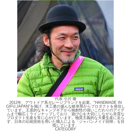
代表 小川 徹
2012年、アウトドア系ガレージブランドを起業。"HANDMADE IN
GIFU,JAPAN"を掲げ、木工業の盛んな岐阜県からプロダクトを発信し
ています。王道的なキャンプギアから独創性の強いこだわりのアイテ
ムまで幅広くラインナップしており、遊び心を大切にしながら良質な
プロダクト生産を常に心がけています。物質主義的な大量生産に走ら
ず、日本の伝統技術を用いた職人による「ジャパンメイド回帰」を目
指しています。
CATEGORY