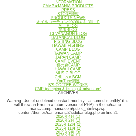
INFORMATION
CAMP★MANIA PRODUCTS
PRESS
STORE情報
PRODUCTS NEWS
オイルコーティングの違いに関して
ALL BLOG
昆虫BLOG
T3 VANAGON BLOG
BATANICAL BLOG
FISHING BLOG
HAWAII FISHING
CAMP BLOG
TAIWAN CAMP
JAPAN CAMP
CAMP EVENT
響の森CAMP
HAWAII CAMP
MUSIC BLOG
CHILLout BGM
YouTube関連
B'S COFFEE WORKS
CMP (camping & fishing & adventure)
ARCHIVES
Warning
: Use of undefined constant monthly - assumed 'monthly' (this
will throw an Error in a future version of PHP) in
/home/camp-
mania/camp-mania.com/public_html/wp/wp-
content/themes/campmania2/sidebar-blog.php
on line
21
2026年4月
(1)
2026年2月
(1)
2025年12月
(1)
2025年11月
(2)
2025年9月
(3)