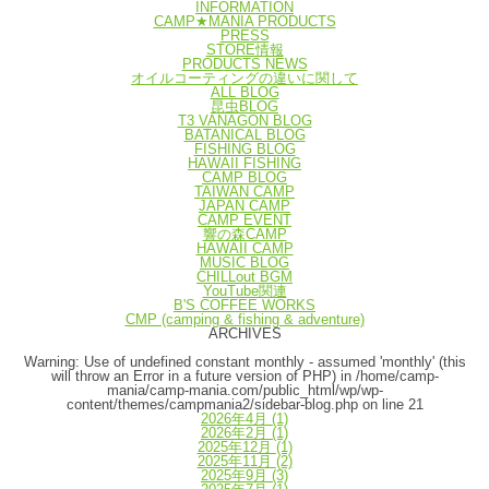
INFORMATION
CAMP★MANIA PRODUCTS
PRESS
STORE情報
PRODUCTS NEWS
オイルコーティングの違いに関して
ALL BLOG
昆虫BLOG
T3 VANAGON BLOG
BATANICAL BLOG
FISHING BLOG
HAWAII FISHING
CAMP BLOG
TAIWAN CAMP
JAPAN CAMP
CAMP EVENT
響の森CAMP
HAWAII CAMP
MUSIC BLOG
CHILLout BGM
YouTube関連
B'S COFFEE WORKS
CMP (camping & fishing & adventure)
ARCHIVES
Warning
: Use of undefined constant monthly - assumed 'monthly' (this
will throw an Error in a future version of PHP) in
/home/camp-
mania/camp-mania.com/public_html/wp/wp-
content/themes/campmania2/sidebar-blog.php
on line
21
2026年4月
(1)
2026年2月
(1)
2025年12月
(1)
2025年11月
(2)
2025年9月
(3)