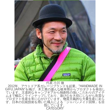
代表 小川 徹
2012年、アウトドア系ガレージブランドを起業。"HANDMADE IN
GIFU,JAPAN"を掲げ、木工業の盛んな岐阜県からプロダクトを発信し
ています。王道的なキャンプギアから独創性の強いこだわりのアイテ
ムまで幅広くラインナップしており、遊び心を大切にしながら良質な
プロダクト生産を常に心がけています。物質主義的な大量生産に走ら
ず、日本の伝統技術を用いた職人による「ジャパンメイド回帰」を目
指しています。
CATEGORY