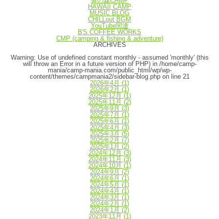
響の森CAMP
HAWAII CAMP
MUSIC BLOG
CHILLout BGM
YouTube関連
B'S COFFEE WORKS
CMP (camping & fishing & adventure)
ARCHIVES
Warning
: Use of undefined constant monthly - assumed 'monthly' (this
will throw an Error in a future version of PHP) in
/home/camp-
mania/camp-mania.com/public_html/wp/wp-
content/themes/campmania2/sidebar-blog.php
on line
21
2026年4月
(1)
2026年2月
(1)
2025年12月
(1)
2025年11月
(2)
2025年9月
(3)
2025年7月
(1)
2025年6月
(1)
2025年4月
(3)
2025年3月
(5)
2025年2月
(7)
2025年1月
(2)
2024年12月
(3)
2024年11月
(3)
2024年10月
(1)
2024年9月
(2)
2024年6月
(1)
2024年5月
(1)
2024年4月
(1)
2024年3月
(1)
2024年2月
(1)
2024年1月
(2)
2023年11月
(1)