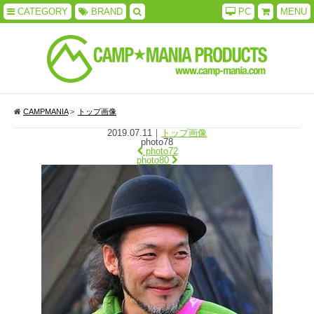
CATEGORY
BRAND
PC
MENU
CAMPMANIA
>
トップ画像
2019.07.11
｜
トップ画像
photo78
photo72
photo80