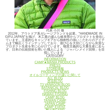
代表 小川 徹
2012年、アウトドア系ガレージブランドを起業。"HANDMADE IN
GIFU,JAPAN"を掲げ、木工業の盛んな岐阜県からプロダクトを発信し
ています。王道的なキャンプギアから独創性の強いこだわりのアイテ
ムまで幅広くラインナップしており、遊び心を大切にしながら良質な
プロダクト生産を常に心がけています。物質主義的な大量生産に走ら
ず、日本の伝統技術を用いた職人による「ジャパンメイド回帰」を目
指しています。
CATEGORY
INFORMATION
CAMP★MANIA PRODUCTS
PRESS
STORE情報
PRODUCTS NEWS
オイルコーティングの違いに関して
ALL BLOG
昆虫BLOG
T3 VANAGON BLOG
BATANICAL BLOG
FISHING BLOG
HAWAII FISHING
CAMP BLOG
TAIWAN CAMP
JAPAN CAMP
CAMP EVENT