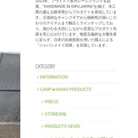
2012年、アウトドア系ガレージブランドを起
業。"HANDMADE IN GIFU,JAPAN"を掲げ、木工
業の盛んな岐阜県からプロダクトを発信していま
す。王道的なキャンプギアから独創性の強いこだ
わりのアイテムまで幅広くラインナップしてお
り、遊び心を大切にしながら良質なプロダクト生
産を常に心がけています。物質主義的な大量生産
に走らず、日本の伝統技術を用いた職人による
「ジャパンメイド回帰」を目指しています。
CATEGORY
INFORMATION
CAMP★MANIA PRODUCTS
PRESS
STORE情報
PRODUCTS NEWS