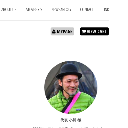
ABOUT US
MEMBER'S
NEWS&BLOG
CONTACT
LINK
MYPAGE
VIEW CART
代表 小川 徹