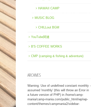
HAWAII CAMP
MUSIC BLOG
CHILLout BGM
YouTube関連
B'S COFFEE WORKS
CMP (camping & fishing & adventure)
ARCHIVES
Warning
: Use of undefined constant monthly -
assumed 'monthly' (this will throw an Error in
a future version of PHP) in
/home/camp-
mania/camp-mania.com/public_html/wp/wp-
content/themes/campmania2/sidebar-