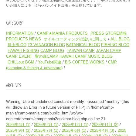
いた職人による「ジャパンメイド回帰」を目指しています。
CATEGORY
INFORMATION
CAMP★MANIA PRODUCTS
PRESS
STORE情報
PRODUCTS NEWS
オイルコーティングの違いに関して
ALL BLOG
昆虫BLOG
T3 VANAGON BLOG
BATANICAL BLOG
FISHING BLOG
HAWAII FISHING
CAMP BLOG
TAIWAN CAMP
JAPAN CAMP
CAMP EVENT
響の森CAMP
HAWAII CAMP
MUSIC BLOG
CHILLout BGM
YouTube関連
B'S COFFEE WORKS
CMP
(camping & fishing & adventure)
ARCHIVES
Warning
: Use of undefined constant monthly - assumed 'monthly' (this
will throw an Error in a future version of PHP) in
/home/camp-
mania/camp-mania.com/public_html/wp/wp-
content/themes/campmania2/sidebar-blog.php
on line
21
2026年4月
(1)
2026年2月
(1)
2025年12月
(1)
2025年11月
(2)
2025年9月
(3)
2025年7月
(1)
2025年6月
(1)
2025年4月
(3)
2025