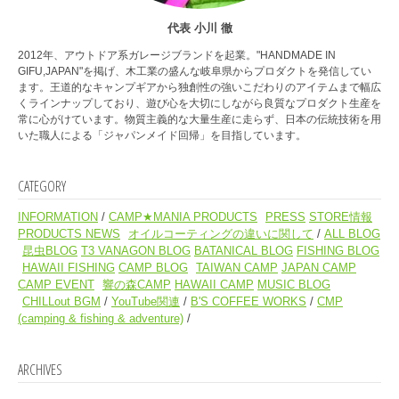
代表 小川 徹
2012年、アウトドア系ガレージブランドを起業。"HANDMADE IN
GIFU,JAPAN"を掲げ、木工業の盛んな岐阜県からプロダクトを発信してい
ます。王道的なキャンプギアから独創性の強いこだわりのアイテムまで幅広
くラインナップしており、遊び心を大切にしながら良質なプロダクト生産を
常に心がけています。物質主義的な大量生産に走らず、日本の伝統技術を用
いた職人による「ジャパンメイド回帰」を目指しています。
CATEGORY
INFORMATION
CAMP★MANIA PRODUCTS
PRESS
STORE情報
PRODUCTS NEWS
オイルコーティングの違いに関して
ALL BLOG
昆虫BLOG
T3 VANAGON BLOG
BATANICAL BLOG
FISHING BLOG
HAWAII FISHING
CAMP BLOG
TAIWAN CAMP
JAPAN CAMP
CAMP EVENT
響の森CAMP
HAWAII CAMP
MUSIC BLOG
CHILLout BGM
YouTube関連
B'S COFFEE WORKS
CMP
(camping & fishing & adventure)
ARCHIVES