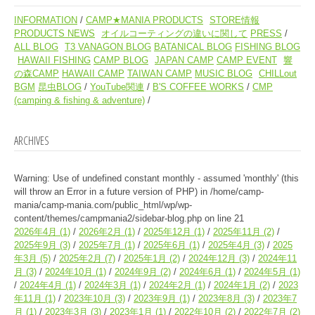
INFORMATION
CAMP★MANIA PRODUCTS
STORE情報
PRODUCTS NEWS
オイルコーティングの違いに関して
PRESS
ALL BLOG
T3 VANAGON BLOG
BATANICAL BLOG
FISHING BLOG
HAWAII FISHING
CAMP BLOG
JAPAN CAMP
CAMP EVENT
響
の森CAMP
HAWAII CAMP
TAIWAN CAMP
MUSIC BLOG
CHILLout
BGM
昆虫BLOG
YouTube関連
B'S COFFEE WORKS
CMP
(camping & fishing & adventure)
ARCHIVES
Warning
: Use of undefined constant monthly - assumed 'monthly' (this
will throw an Error in a future version of PHP) in
/home/camp-
mania/camp-mania.com/public_html/wp/wp-
content/themes/campmania2/sidebar-blog.php
on line
21
2026年4月
(1)
2026年2月
(1)
2025年12月
(1)
2025年11月
(2)
2025年9月
(3)
2025年7月
(1)
2025年6月
(1)
2025年4月
(3)
2025
年3月
(5)
2025年2月
(7)
2025年1月
(2)
2024年12月
(3)
2024年11
月
(3)
2024年10月
(1)
2024年9月
(2)
2024年6月
(1)
2024年5月
(1)
2024年4月
(1)
2024年3月
(1)
2024年2月
(1)
2024年1月
(2)
2023
年11月
(1)
2023年10月
(3)
2023年9月
(1)
2023年8月
(3)
2023年7
月
(1)
2023年3月
(3)
2023年1月
(1)
2022年10月
(2)
2022年7月
(2)