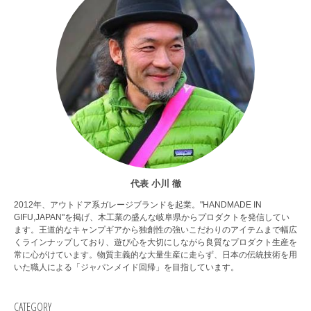
代表 小川 徹
2012年、アウトドア系ガレージブランドを起業。"HANDMADE IN
GIFU,JAPAN"を掲げ、木工業の盛んな岐阜県からプロダクトを発信してい
ます。王道的なキャンプギアから独創性の強いこだわりのアイテムまで幅広
くラインナップしており、遊び心を大切にしながら良質なプロダクト生産を
常に心がけています。物質主義的な大量生産に走らず、日本の伝統技術を用
いた職人による「ジャパンメイド回帰」を目指しています。
CATEGORY