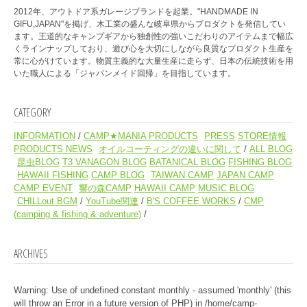
2012年、アウトドア系ガレージブランドを起業。"HANDMADE IN
GIFU,JAPAN"を掲げ、木工業の盛んな岐阜県からプロダクトを発信してい
ます。王道的なキャンプギアから独創性の強いこだわりのアイテムまで幅広
くラインナップしており、遊び心を大切にしながら良質なプロダクト生産を
常に心がけています。物質主義的な大量生産に走らず、日本の伝統技術を用
いた職人による「ジャパンメイド回帰」を目指しています。
CATEGORY
INFORMATION
CAMP★MANIA PRODUCTS
PRESS
STORE情報
PRODUCTS NEWS
オイルコーティングの違いに関して
ALL BLOG
昆虫BLOG
T3 VANAGON BLOG
BATANICAL BLOG
FISHING BLOG
HAWAII FISHING
CAMP BLOG
TAIWAN CAMP
JAPAN CAMP
CAMP EVENT
響の森CAMP
HAWAII CAMP
MUSIC BLOG
CHILLout BGM
YouTube関連
B'S COFFEE WORKS
CMP
(camping & fishing & adventure)
ARCHIVES
Warning
: Use of undefined constant monthly - assumed 'monthly' (this
will throw an Error in a future version of PHP) in
/home/camp-