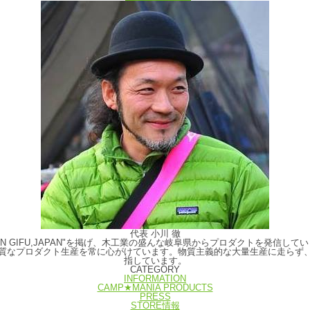
代表 小川 徹
E IN GIFU,JAPAN"を掲げ、木工業の盛んな岐阜県からプロダクトを発
質なプロダクト生産を常に心がけています。物質主義的な大量生産に走らず
指しています。
CATEGORY
INFORMATION
CAMP★MANIA PRODUCTS
PRESS
STORE情報