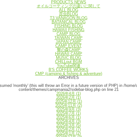
PRODUCTS NEWS
オイルコーティングの違いに関して
ALL BLOG
昆虫BLOG
T3 VANAGON BLOG
BATANICAL BLOG
FISHING BLOG
HAWAII FISHING
CAMP BLOG
TAIWAN CAMP
JAPAN CAMP
CAMP EVENT
響の森CAMP
HAWAII CAMP
MUSIC BLOG
CHILLout BGM
YouTube関連
B'S COFFEE WORKS
CMP (camping & fishing & adventure)
ARCHIVES
umed 'monthly' (this will throw an Error in a future version of PHP) in
/home/
content/themes/campmania2/sidebar-blog.php
on line
21
2026年4月
(1)
2026年2月
(1)
2025年12月
(1)
2025年11月
(2)
2025年9月
(3)
2025年7月
(1)
2025年6月
(1)
2025年4月
(3)
2025年3月
(5)
2025年2月
(7)
2025年1月
(2)