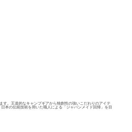
信しています。王道的なキャンプギアから独創性の強いこだわりのアイテ
、日本の伝統技術を用いた職人による「ジャパンメイド回帰」を目