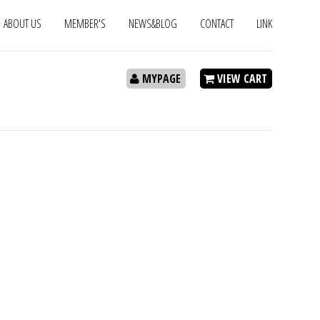
ABOUT US
MEMBER'S
NEWS&BLOG
CONTACT
LINK
MYPAGE
VIEW CART