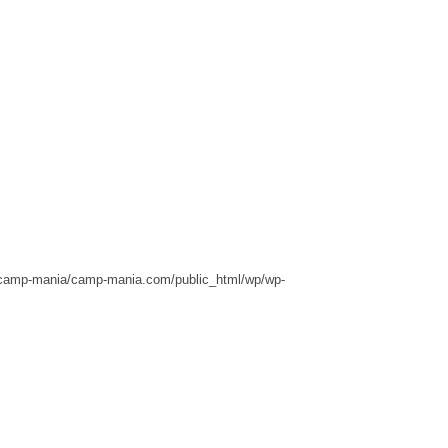
camp-mania/camp-mania.com/public_html/wp/wp-