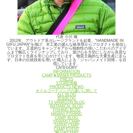
代表 小川 徹
2012年、アウトドア系ガレージブランドを起業。"HANDMADE IN
GIFU,JAPAN"を掲げ、木工業の盛んな岐阜県からプロダクトを発信し
ています。王道的なキャンプギアから独創性の強いこだわりのアイテ
ムまで幅広くラインナップしており、遊び心を大切にしながら良質な
プロダクト生産を常に心がけています。物質主義的な大量生産に走ら
ず、日本の伝統技術を用いた職人による「ジャパンメイド回帰」を目
指しています。
CATEGORY
INFORMATION
CAMP★MANIA PRODUCTS
PRESS
STORE情報
PRODUCTS NEWS
オイルコーティングの違いに関して
ALL BLOG
昆虫BLOG
T3 VANAGON BLOG
BATANICAL BLOG
FISHING BLOG
HAWAII FISHING
CAMP BLOG
TAIWAN CAMP
JAPAN CAMP
CAMP EVENT