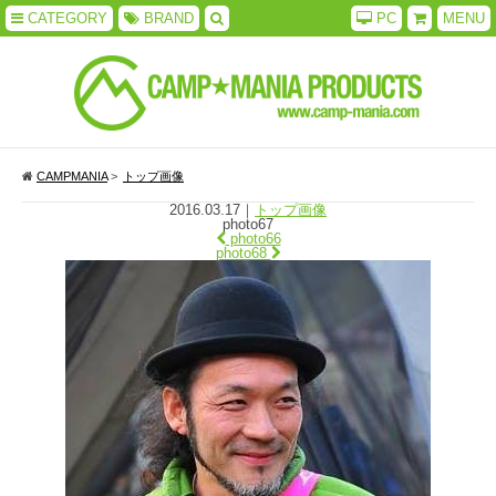
CATEGORY
BRAND
PC
MENU
CAMPMANIA
>
トップ画像
2016.03.17
｜
トップ画像
photo67
photo66
photo68