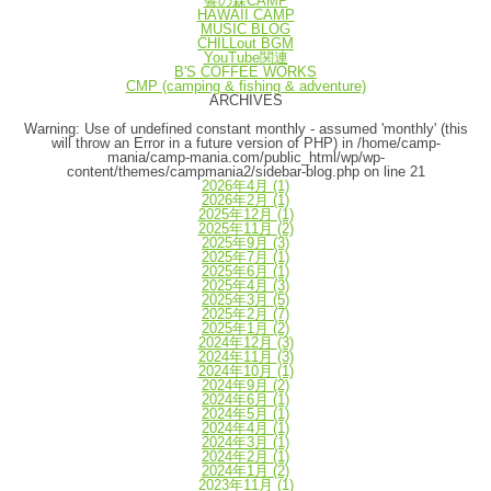
響の森CAMP
HAWAII CAMP
MUSIC BLOG
CHILLout BGM
YouTube関連
B'S COFFEE WORKS
CMP (camping & fishing & adventure)
ARCHIVES
Warning
: Use of undefined constant monthly - assumed 'monthly' (this
will throw an Error in a future version of PHP) in
/home/camp-
mania/camp-mania.com/public_html/wp/wp-
content/themes/campmania2/sidebar-blog.php
on line
21
2026年4月
(1)
2026年2月
(1)
2025年12月
(1)
2025年11月
(2)
2025年9月
(3)
2025年7月
(1)
2025年6月
(1)
2025年4月
(3)
2025年3月
(5)
2025年2月
(7)
2025年1月
(2)
2024年12月
(3)
2024年11月
(3)
2024年10月
(1)
2024年9月
(2)
2024年6月
(1)
2024年5月
(1)
2024年4月
(1)
2024年3月
(1)
2024年2月
(1)
2024年1月
(2)
2023年11月
(1)