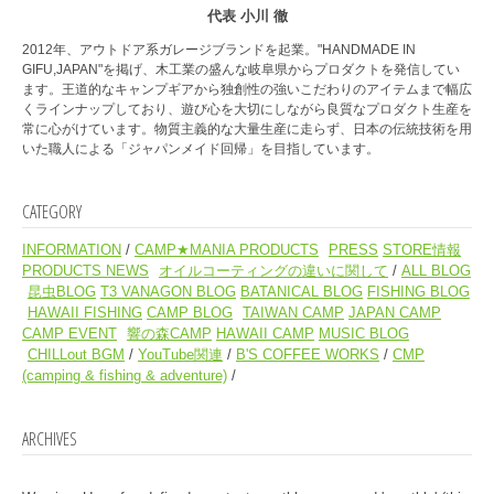
代表 小川 徹
2012年、アウトドア系ガレージブランドを起業。"HANDMADE IN
GIFU,JAPAN"を掲げ、木工業の盛んな岐阜県からプロダクトを発信してい
ます。王道的なキャンプギアから独創性の強いこだわりのアイテムまで幅広
くラインナップしており、遊び心を大切にしながら良質なプロダクト生産を
常に心がけています。物質主義的な大量生産に走らず、日本の伝統技術を用
いた職人による「ジャパンメイド回帰」を目指しています。
CATEGORY
INFORMATION
CAMP★MANIA PRODUCTS
PRESS
STORE情報
PRODUCTS NEWS
オイルコーティングの違いに関して
ALL BLOG
昆虫BLOG
T3 VANAGON BLOG
BATANICAL BLOG
FISHING BLOG
HAWAII FISHING
CAMP BLOG
TAIWAN CAMP
JAPAN CAMP
CAMP EVENT
響の森CAMP
HAWAII CAMP
MUSIC BLOG
CHILLout BGM
YouTube関連
B'S COFFEE WORKS
CMP
(camping & fishing & adventure)
ARCHIVES