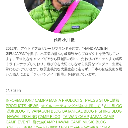
代表 小川 徹
2012年、アウトドア系ガレージブランドを起業。"HANDMADE IN
GIFU,JAPAN"を掲げ、木工業の盛んな岐阜県からプロダクトを発信してい
ます。王道的なキャンプギアから独創性の強いこだわりのアイテムまで幅広
くラインナップしており、遊び心を大切にしながら良質なプロダクト生産を
常に心がけています。物質主義的な大量生産に走らず、日本の伝統技術を用
いた職人による「ジャパンメイド回帰」を目指しています。
CATEGORY
INFORMATION
CAMP★MANIA PRODUCTS
PRESS
STORE情報
PRODUCTS NEWS
オイルコーティングの違いに関して
ALL BLOG
昆虫BLOG
T3 VANAGON BLOG
BATANICAL BLOG
FISHING BLOG
HAWAII FISHING
CAMP BLOG
TAIWAN CAMP
JAPAN CAMP
CAMP EVENT
響の森CAMP
HAWAII CAMP
MUSIC BLOG
CHILLout BGM
YouTube関連
B'S COFFEE WORKS
CMP