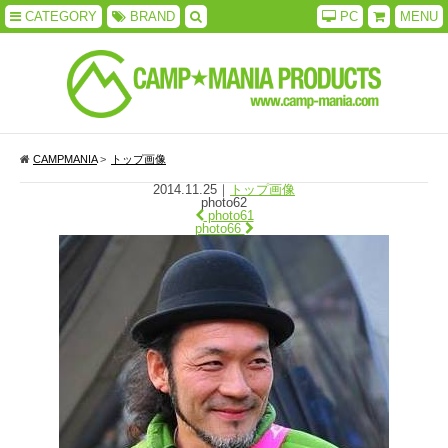
CATEGORY
BRAND
PC
MENU
CAMPMANIA
>
トップ画像
2014.11.25
｜
トップ画像
photo62
photo61
photo66