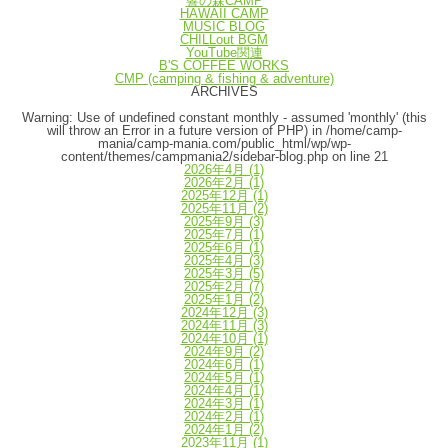
響の森CAMP
HAWAII CAMP
MUSIC BLOG
CHILLout BGM
YouTube関連
B'S COFFEE WORKS
CMP (camping & fishing & adventure)
ARCHIVES
Warning
: Use of undefined constant monthly - assumed 'monthly' (this
will throw an Error in a future version of PHP) in
/home/camp-
mania/camp-mania.com/public_html/wp/wp-
content/themes/campmania2/sidebar-blog.php
on line
21
2026年4月
(1)
2026年2月
(1)
2025年12月
(1)
2025年11月
(2)
2025年9月
(3)
2025年7月
(1)
2025年6月
(1)
2025年4月
(3)
2025年3月
(5)
2025年2月
(7)
2025年1月
(2)
2024年12月
(3)
2024年11月
(3)
2024年10月
(1)
2024年9月
(2)
2024年6月
(1)
2024年5月
(1)
2024年4月
(1)
2024年3月
(1)
2024年2月
(1)
2024年1月
(2)
2023年11月
(1)