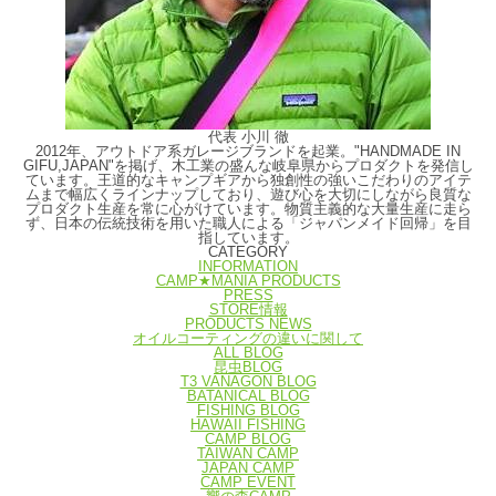
代表 小川 徹
2012年、アウトドア系ガレージブランドを起業。"HANDMADE IN
GIFU,JAPAN"を掲げ、木工業の盛んな岐阜県からプロダクトを発信し
ています。王道的なキャンプギアから独創性の強いこだわりのアイテ
ムまで幅広くラインナップしており、遊び心を大切にしながら良質な
プロダクト生産を常に心がけています。物質主義的な大量生産に走ら
ず、日本の伝統技術を用いた職人による「ジャパンメイド回帰」を目
指しています。
CATEGORY
INFORMATION
CAMP★MANIA PRODUCTS
PRESS
STORE情報
PRODUCTS NEWS
オイルコーティングの違いに関して
ALL BLOG
昆虫BLOG
T3 VANAGON BLOG
BATANICAL BLOG
FISHING BLOG
HAWAII FISHING
CAMP BLOG
TAIWAN CAMP
JAPAN CAMP
CAMP EVENT