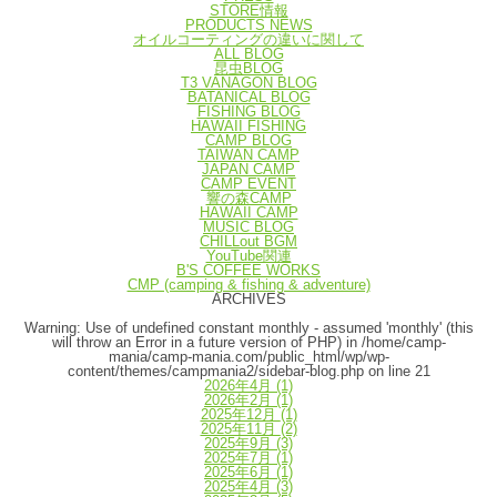
STORE情報
PRODUCTS NEWS
オイルコーティングの違いに関して
ALL BLOG
昆虫BLOG
T3 VANAGON BLOG
BATANICAL BLOG
FISHING BLOG
HAWAII FISHING
CAMP BLOG
TAIWAN CAMP
JAPAN CAMP
CAMP EVENT
響の森CAMP
HAWAII CAMP
MUSIC BLOG
CHILLout BGM
YouTube関連
B'S COFFEE WORKS
CMP (camping & fishing & adventure)
ARCHIVES
Warning
: Use of undefined constant monthly - assumed 'monthly' (this
will throw an Error in a future version of PHP) in
/home/camp-
mania/camp-mania.com/public_html/wp/wp-
content/themes/campmania2/sidebar-blog.php
on line
21
2026年4月
(1)
2026年2月
(1)
2025年12月
(1)
2025年11月
(2)
2025年9月
(3)
2025年7月
(1)
2025年6月
(1)
2025年4月
(3)