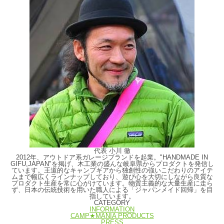
代表 小川 徹
2012年、アウトドア系ガレージブランドを起業。"HANDMADE IN
GIFU,JAPAN"を掲げ、木工業の盛んな岐阜県からプロダクトを発信し
ています。王道的なキャンプギアから独創性の強いこだわりのアイテ
ムまで幅広くラインナップしており、遊び心を大切にしながら良質な
プロダクト生産を常に心がけています。物質主義的な大量生産に走ら
ず、日本の伝統技術を用いた職人による「ジャパンメイド回帰」を目
指しています。
CATEGORY
INFORMATION
CAMP★MANIA PRODUCTS
PRESS