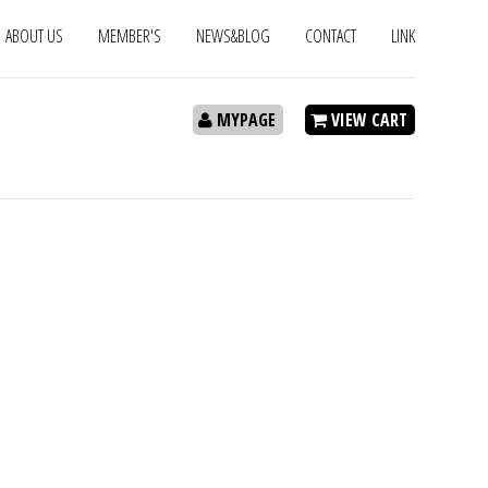
ABOUT US
MEMBER'S
NEWS&BLOG
CONTACT
LINK
MYPAGE
VIEW CART