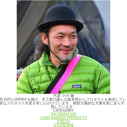
代表 小川 徹
E IN GIFU,JAPAN"を掲げ、木工業の盛んな岐阜県からプロダクトを発
質なプロダクト生産を常に心がけています。物質主義的な大量生産に走らず
指しています。
CATEGORY
INFORMATION
CAMP★MANIA PRODUCTS
PRESS
STORE情報