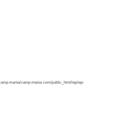
camp-mania/camp-mania.com/public_html/wp/wp-