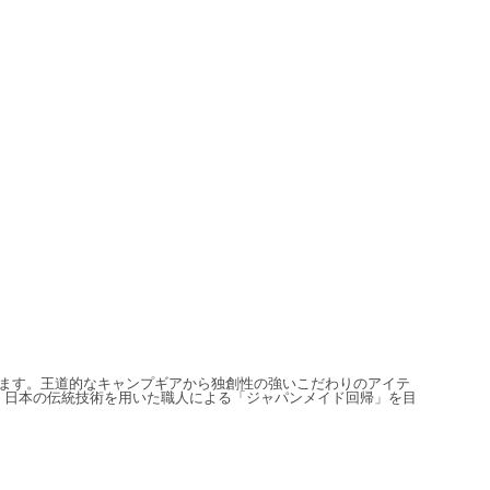
信しています。王道的なキャンプギアから独創性の強いこだわりのアイテ
、日本の伝統技術を用いた職人による「ジャパンメイド回帰」を目