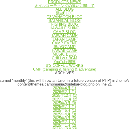
PRODUCTS NEWS
オイルコーティングの違いに関して
ALL BLOG
昆虫BLOG
T3 VANAGON BLOG
BATANICAL BLOG
FISHING BLOG
HAWAII FISHING
CAMP BLOG
TAIWAN CAMP
JAPAN CAMP
CAMP EVENT
響の森CAMP
HAWAII CAMP
MUSIC BLOG
CHILLout BGM
YouTube関連
B'S COFFEE WORKS
CMP (camping & fishing & adventure)
ARCHIVES
umed 'monthly' (this will throw an Error in a future version of PHP) in
/home/
content/themes/campmania2/sidebar-blog.php
on line
21
2026年4月
(1)
2026年2月
(1)
2025年12月
(1)
2025年11月
(2)
2025年9月
(3)
2025年7月
(1)
2025年6月
(1)
2025年4月
(3)
2025年3月
(5)
2025年2月
(7)
2025年1月
(2)