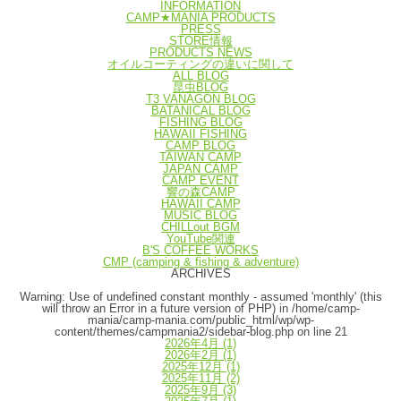
INFORMATION
CAMP★MANIA PRODUCTS
PRESS
STORE情報
PRODUCTS NEWS
オイルコーティングの違いに関して
ALL BLOG
昆虫BLOG
T3 VANAGON BLOG
BATANICAL BLOG
FISHING BLOG
HAWAII FISHING
CAMP BLOG
TAIWAN CAMP
JAPAN CAMP
CAMP EVENT
響の森CAMP
HAWAII CAMP
MUSIC BLOG
CHILLout BGM
YouTube関連
B'S COFFEE WORKS
CMP (camping & fishing & adventure)
ARCHIVES
Warning
: Use of undefined constant monthly - assumed 'monthly' (this
will throw an Error in a future version of PHP) in
/home/camp-
mania/camp-mania.com/public_html/wp/wp-
content/themes/campmania2/sidebar-blog.php
on line
21
2026年4月
(1)
2026年2月
(1)
2025年12月
(1)
2025年11月
(2)
2025年9月
(3)