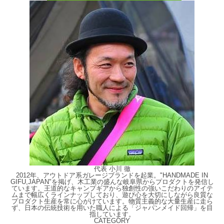
代表 小川 徹
2012年、アウトドア系ガレージブランドを起業。"HANDMADE IN
GIFU,JAPAN"を掲げ、木工業の盛んな岐阜県からプロダクトを発信し
ています。王道的なキャンプギアから独創性の強いこだわりのアイテ
ムまで幅広くラインナップしており、遊び心を大切にしながら良質な
プロダクト生産を常に心がけています。物質主義的な大量生産に走ら
ず、日本の伝統技術を用いた職人による「ジャパンメイド回帰」を目
指しています。
CATEGORY