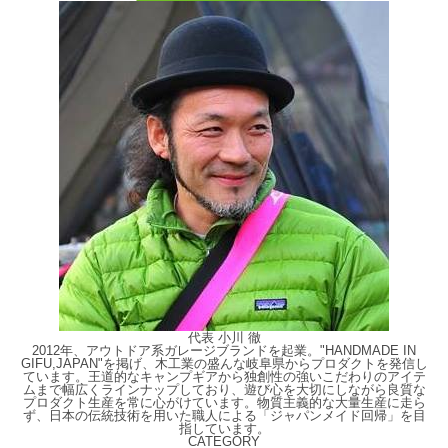
代表 小川 徹
2012年、アウトドア系ガレージブランドを起業。"HANDMADE IN
GIFU,JAPAN"を掲げ、木工業の盛んな岐阜県からプロダクトを発信し
ています。王道的なキャンプギアから独創性の強いこだわりのアイテ
ムまで幅広くラインナップしており、遊び心を大切にしながら良質な
プロダクト生産を常に心がけています。物質主義的な大量生産に走ら
ず、日本の伝統技術を用いた職人による「ジャパンメイド回帰」を目
指しています。
CATEGORY