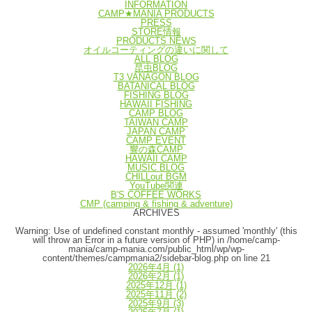
INFORMATION
CAMP★MANIA PRODUCTS
PRESS
STORE情報
PRODUCTS NEWS
オイルコーティングの違いに関して
ALL BLOG
昆虫BLOG
T3 VANAGON BLOG
BATANICAL BLOG
FISHING BLOG
HAWAII FISHING
CAMP BLOG
TAIWAN CAMP
JAPAN CAMP
CAMP EVENT
響の森CAMP
HAWAII CAMP
MUSIC BLOG
CHILLout BGM
YouTube関連
B'S COFFEE WORKS
CMP (camping & fishing & adventure)
ARCHIVES
Warning
: Use of undefined constant monthly - assumed 'monthly' (this
will throw an Error in a future version of PHP) in
/home/camp-
mania/camp-mania.com/public_html/wp/wp-
content/themes/campmania2/sidebar-blog.php
on line
21
2026年4月
(1)
2026年2月
(1)
2025年12月
(1)
2025年11月
(2)
2025年9月
(3)