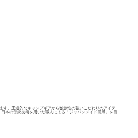
信しています。王道的なキャンプギアから独創性の強いこだわりのアイテ
、日本の伝統技術を用いた職人による「ジャパンメイド回帰」を目