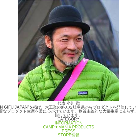
代表 小川 徹
E IN GIFU,JAPAN"を掲げ、木工業の盛んな岐阜県からプロダクトを発
質なプロダクト生産を常に心がけています。物質主義的な大量生産に走らず
指しています。
CATEGORY
INFORMATION
CAMP★MANIA PRODUCTS
PRESS
STORE情報