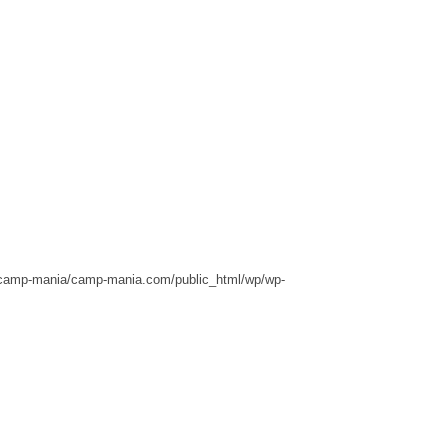
camp-mania/camp-mania.com/public_html/wp/wp-