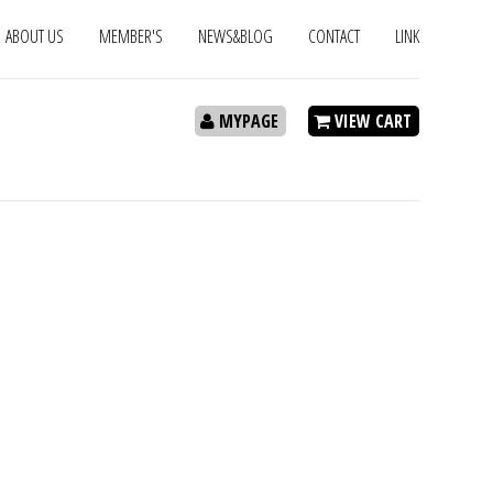
ABOUT US
MEMBER'S
NEWS&BLOG
CONTACT
LINK
MYPAGE
VIEW CART