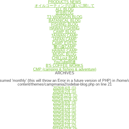
PRODUCTS NEWS
オイルコーティングの違いに関して
ALL BLOG
昆虫BLOG
T3 VANAGON BLOG
BATANICAL BLOG
FISHING BLOG
HAWAII FISHING
CAMP BLOG
TAIWAN CAMP
JAPAN CAMP
CAMP EVENT
響の森CAMP
HAWAII CAMP
MUSIC BLOG
CHILLout BGM
YouTube関連
B'S COFFEE WORKS
CMP (camping & fishing & adventure)
ARCHIVES
umed 'monthly' (this will throw an Error in a future version of PHP) in
/home/
content/themes/campmania2/sidebar-blog.php
on line
21
2026年4月
(1)
2026年2月
(1)
2025年12月
(1)
2025年11月
(2)
2025年9月
(3)
2025年7月
(1)
2025年6月
(1)
2025年4月
(3)
2025年3月
(5)
2025年2月
(7)
2025年1月
(2)