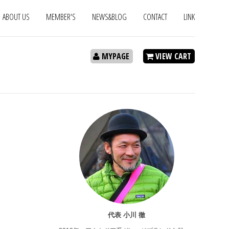
ABOUT US
MEMBER'S
NEWS&BLOG
CONTACT
LINK
MYPAGE
VIEW CART
代表 小川 徹