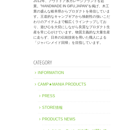
2012年、アウトドア系ガレージブランドを起
業。"HANDMADE IN GIFU,JAPAN"を掲げ、木工
業の盛んな岐阜県からプロダクトを発信していま
す。王道的なキャンプギアから独創性の強いこだ
わりのアイテムまで幅広くラインナップしてお
り、遊び心を大切にしながら良質なプロダクト生
産を常に心がけています。物質主義的な大量生産
に走らず、日本の伝統技術を用いた職人による
「ジャパンメイド回帰」を目指しています。
CATEGORY
INFORMATION
CAMP★MANIA PRODUCTS
PRESS
STORE情報
PRODUCTS NEWS