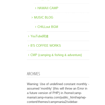
HAWAII CAMP
MUSIC BLOG
CHILLout BGM
YouTube関連
B'S COFFEE WORKS
CMP (camping & fishing & adventure)
ARCHIVES
Warning
: Use of undefined constant monthly -
assumed 'monthly' (this will throw an Error in
a future version of PHP) in
/home/camp-
mania/camp-mania.com/public_html/wp/wp-
content/themes/campmania2/sidebar-