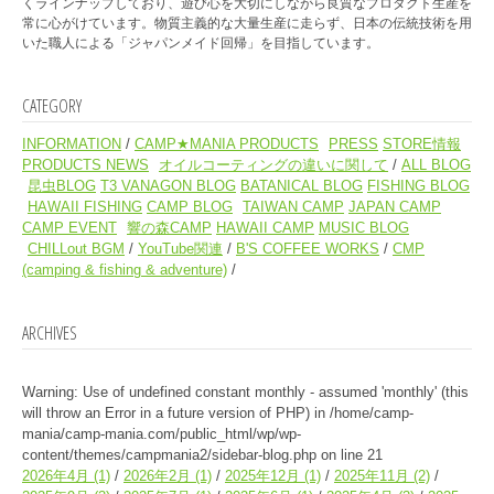
くラインナップしており、遊び心を大切にしながら良質なプロダクト生産を
常に心がけています。物質主義的な大量生産に走らず、日本の伝統技術を用
いた職人による「ジャパンメイド回帰」を目指しています。
CATEGORY
INFORMATION
CAMP★MANIA PRODUCTS
PRESS
STORE情報
PRODUCTS NEWS
オイルコーティングの違いに関して
ALL BLOG
昆虫BLOG
T3 VANAGON BLOG
BATANICAL BLOG
FISHING BLOG
HAWAII FISHING
CAMP BLOG
TAIWAN CAMP
JAPAN CAMP
CAMP EVENT
響の森CAMP
HAWAII CAMP
MUSIC BLOG
CHILLout BGM
YouTube関連
B'S COFFEE WORKS
CMP
(camping & fishing & adventure)
ARCHIVES
Warning
: Use of undefined constant monthly - assumed 'monthly' (this
will throw an Error in a future version of PHP) in
/home/camp-
mania/camp-mania.com/public_html/wp/wp-
content/themes/campmania2/sidebar-blog.php
on line
21
2026年4月
(1)
2026年2月
(1)
2025年12月
(1)
2025年11月
(2)