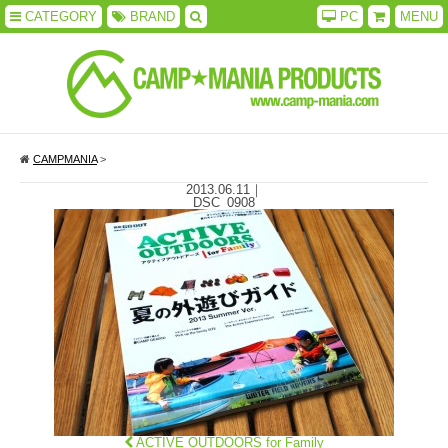
CATEGORY
BRAND
PC
MENU
CAMPMANIA
>
2013.06.11
｜
DSC_0908
ACTIVE OUTDOORS for Family