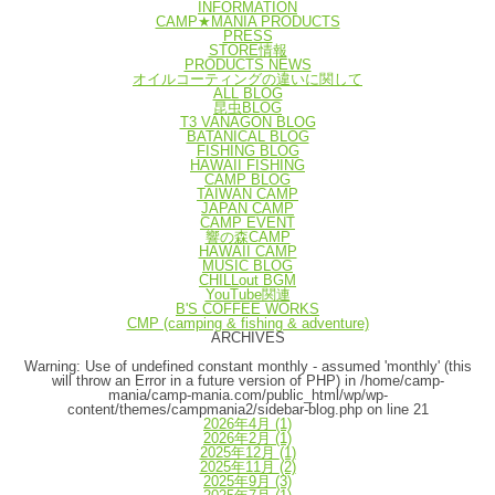
INFORMATION
CAMP★MANIA PRODUCTS
PRESS
STORE情報
PRODUCTS NEWS
オイルコーティングの違いに関して
ALL BLOG
昆虫BLOG
T3 VANAGON BLOG
BATANICAL BLOG
FISHING BLOG
HAWAII FISHING
CAMP BLOG
TAIWAN CAMP
JAPAN CAMP
CAMP EVENT
響の森CAMP
HAWAII CAMP
MUSIC BLOG
CHILLout BGM
YouTube関連
B'S COFFEE WORKS
CMP (camping & fishing & adventure)
ARCHIVES
Warning
: Use of undefined constant monthly - assumed 'monthly' (this
will throw an Error in a future version of PHP) in
/home/camp-
mania/camp-mania.com/public_html/wp/wp-
content/themes/campmania2/sidebar-blog.php
on line
21
2026年4月
(1)
2026年2月
(1)
2025年12月
(1)
2025年11月
(2)
2025年9月
(3)