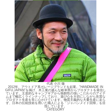
代表 小川 徹
2012年、アウトドア系ガレージブランドを起業。"HANDMADE IN
GIFU,JAPAN"を掲げ、木工業の盛んな岐阜県からプロダクトを発信し
ています。王道的なキャンプギアから独創性の強いこだわりのアイテ
ムまで幅広くラインナップしており、遊び心を大切にしながら良質な
プロダクト生産を常に心がけています。物質主義的な大量生産に走ら
ず、日本の伝統技術を用いた職人による「ジャパンメイド回帰」を目
指しています。
CATEGORY