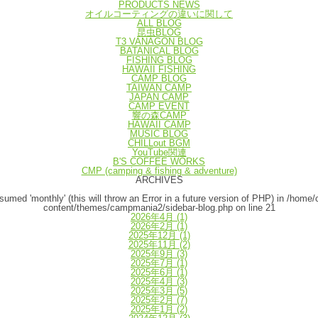
PRODUCTS NEWS
オイルコーティングの違いに関して
ALL BLOG
昆虫BLOG
T3 VANAGON BLOG
BATANICAL BLOG
FISHING BLOG
HAWAII FISHING
CAMP BLOG
TAIWAN CAMP
JAPAN CAMP
CAMP EVENT
響の森CAMP
HAWAII CAMP
MUSIC BLOG
CHILLout BGM
YouTube関連
B'S COFFEE WORKS
CMP (camping & fishing & adventure)
ARCHIVES
umed 'monthly' (this will throw an Error in a future version of PHP) in
/home/
content/themes/campmania2/sidebar-blog.php
on line
21
2026年4月
(1)
2026年2月
(1)
2025年12月
(1)
2025年11月
(2)
2025年9月
(3)
2025年7月
(1)
2025年6月
(1)
2025年4月
(3)
2025年3月
(5)
2025年2月
(7)
2025年1月
(2)