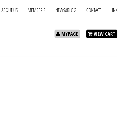
ABOUT US
MEMBER'S
NEWS&BLOG
CONTACT
LINK
MYPAGE
VIEW CART