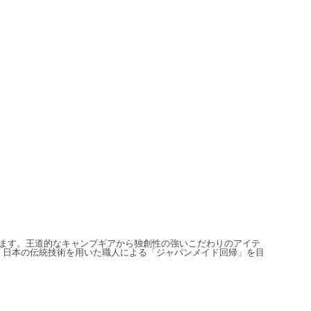
信しています。王道的なキャンプギアから独創性の強いこだわりのアイテ
、日本の伝統技術を用いた職人による「ジャパンメイド回帰」を目