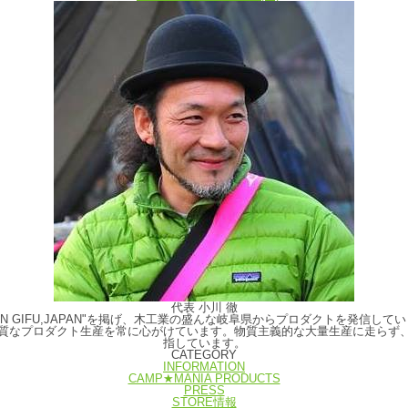
代表 小川 徹
E IN GIFU,JAPAN"を掲げ、木工業の盛んな岐阜県からプロダクトを発
質なプロダクト生産を常に心がけています。物質主義的な大量生産に走らず
指しています。
CATEGORY
INFORMATION
CAMP★MANIA PRODUCTS
PRESS
STORE情報