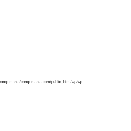
camp-mania/camp-mania.com/public_html/wp/wp-