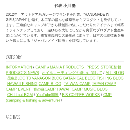
代表 小川 徹
2012年、アウトドア系ガレージブランドを起業。"HANDMADE IN
GIFU,JAPAN"を掲げ、木工業の盛んな岐阜県からプロダクトを発信してい
ます。王道的なキャンプギアから独創性の強いこだわりのアイテムまで幅広
くラインナップしており、遊び心を大切にしながら良質なプロダクト生産を
常に心がけています。物質主義的な大量生産に走らず、日本の伝統技術を用
いた職人による「ジャパンメイド回帰」を目指しています。
CATEGORY
INFORMATION
CAMP★MANIA PRODUCTS
PRESS
STORE情報
PRODUCTS NEWS
オイルコーティングの違いに関して
ALL BLOG
昆虫BLOG
T3 VANAGON BLOG
BATANICAL BLOG
FISHING BLOG
HAWAII FISHING
CAMP BLOG
TAIWAN CAMP
JAPAN CAMP
CAMP EVENT
響の森CAMP
HAWAII CAMP
MUSIC BLOG
CHILLout BGM
YouTube関連
B'S COFFEE WORKS
CMP
(camping & fishing & adventure)
ARCHIVES