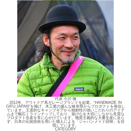
代表 小川 徹
2012年、アウトドア系ガレージブランドを起業。"HANDMADE IN
GIFU,JAPAN"を掲げ、木工業の盛んな岐阜県からプロダクトを発信し
ています。王道的なキャンプギアから独創性の強いこだわりのアイテ
ムまで幅広くラインナップしており、遊び心を大切にしながら良質な
プロダクト生産を常に心がけています。物質主義的な大量生産に走ら
ず、日本の伝統技術を用いた職人による「ジャパンメイド回帰」を目
指しています。
CATEGORY