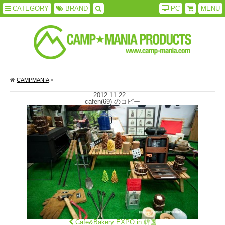
CATEGORY
BRAND
PC
MENU
CAMPMANIA
>
2012.11.22
｜
cafen(69) のコピー
Cafe&Bakery EXPO in 韓国