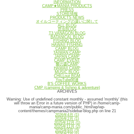
INFORMATION
CAMP★MANIA PRODUCTS
PRESS
STORE情報
PRODUCTS NEWS
オイルコーティングの違いに関して
ALL BLOG
昆虫BLOG
T3 VANAGON BLOG
BATANICAL BLOG
FISHING BLOG
HAWAII FISHING
CAMP BLOG
TAIWAN CAMP
JAPAN CAMP
CAMP EVENT
響の森CAMP
HAWAII CAMP
MUSIC BLOG
CHILLout BGM
YouTube関連
B'S COFFEE WORKS
CMP (camping & fishing & adventure)
ARCHIVES
Warning
: Use of undefined constant monthly - assumed 'monthly' (this
will throw an Error in a future version of PHP) in
/home/camp-
mania/camp-mania.com/public_html/wp/wp-
content/themes/campmania2/sidebar-blog.php
on line
21
2026年4月
(1)
2026年2月
(1)
2025年12月
(1)
2025年11月
(2)
2025年9月
(3)