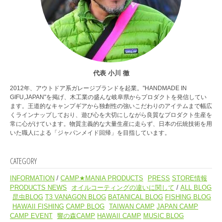
代表 小川 徹
2012年、アウトドア系ガレージブランドを起業。"HANDMADE IN
GIFU,JAPAN"を掲げ、木工業の盛んな岐阜県からプロダクトを発信してい
ます。王道的なキャンプギアから独創性の強いこだわりのアイテムまで幅広
くラインナップしており、遊び心を大切にしながら良質なプロダクト生産を
常に心がけています。物質主義的な大量生産に走らず、日本の伝統技術を用
いた職人による「ジャパンメイド回帰」を目指しています。
CATEGORY
INFORMATION
CAMP★MANIA PRODUCTS
PRESS
STORE情報
PRODUCTS NEWS
オイルコーティングの違いに関して
ALL BLOG
昆虫BLOG
T3 VANAGON BLOG
BATANICAL BLOG
FISHING BLOG
HAWAII FISHING
CAMP BLOG
TAIWAN CAMP
JAPAN CAMP
CAMP EVENT
響の森CAMP
HAWAII CAMP
MUSIC BLOG