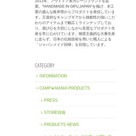
2012年、アウトドア系ガレージブランドを起
業。"HANDMADE IN GIFU,JAPAN"を掲げ、木工
業の盛んな岐阜県からプロダクトを発信していま
す。王道的なキャンプギアから独創性の強いこだ
わりのアイテムまで幅広くラインナップしてお
り、遊び心を大切にしながら良質なプロダクト生
産を常に心がけています。物質主義的な大量生産
に走らず、日本の伝統技術を用いた職人による
「ジャパンメイド回帰」を目指しています。
CATEGORY
INFORMATION
CAMP★MANIA PRODUCTS
PRESS
STORE情報
PRODUCTS NEWS