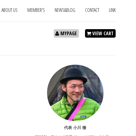
ABOUT US
MEMBER'S
NEWS&BLOG
CONTACT
LINK
MYPAGE
VIEW CART
代表 小川 徹