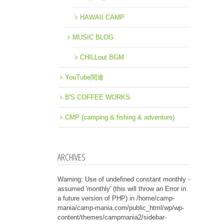
HAWAII CAMP
MUSIC BLOG
CHILLout BGM
YouTube関連
B'S COFFEE WORKS
CMP (camping & fishing & adventure)
ARCHIVES
Warning
: Use of undefined constant monthly -
assumed 'monthly' (this will throw an Error in
a future version of PHP) in
/home/camp-
mania/camp-mania.com/public_html/wp/wp-
content/themes/campmania2/sidebar-