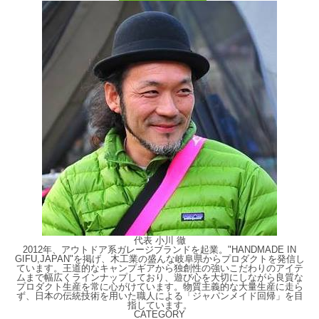
代表 小川 徹
2012年、アウトドア系ガレージブランドを起業。"HANDMADE IN
GIFU,JAPAN"を掲げ、木工業の盛んな岐阜県からプロダクトを発信し
ています。王道的なキャンプギアから独創性の強いこだわりのアイテ
ムまで幅広くラインナップしており、遊び心を大切にしながら良質な
プロダクト生産を常に心がけています。物質主義的な大量生産に走ら
ず、日本の伝統技術を用いた職人による「ジャパンメイド回帰」を目
指しています。
CATEGORY