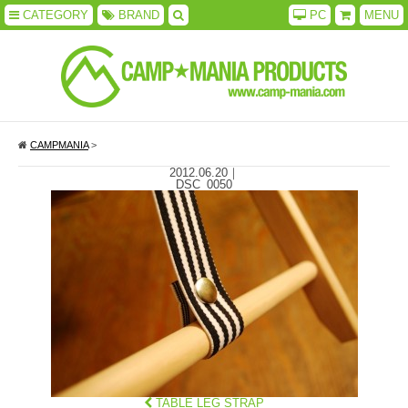
CATEGORY
BRAND
PC
MENU
CAMPMANIA
>
2012.06.20
｜
DSC_0050
TABLE LEG STRAP