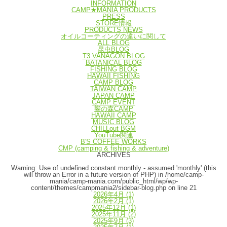
INFORMATION
CAMP★MANIA PRODUCTS
PRESS
STORE情報
PRODUCTS NEWS
オイルコーティングの違いに関して
ALL BLOG
昆虫BLOG
T3 VANAGON BLOG
BATANICAL BLOG
FISHING BLOG
HAWAII FISHING
CAMP BLOG
TAIWAN CAMP
JAPAN CAMP
CAMP EVENT
響の森CAMP
HAWAII CAMP
MUSIC BLOG
CHILLout BGM
YouTube関連
B'S COFFEE WORKS
CMP (camping & fishing & adventure)
ARCHIVES
Warning
: Use of undefined constant monthly - assumed 'monthly' (this
will throw an Error in a future version of PHP) in
/home/camp-
mania/camp-mania.com/public_html/wp/wp-
content/themes/campmania2/sidebar-blog.php
on line
21
2026年4月
(1)
2026年2月
(1)
2025年12月
(1)
2025年11月
(2)
2025年9月
(3)