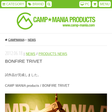
CATEGORY
BRAND
PC
MENU
CAMPMANIA
>
NEWS
2012.06.18
｜
NEWS
/
PRODUCTS NEWS
BONFIRE TRIVET
試作品が完成しました。
CAMP MANIA products / BONFIRE TRIVET