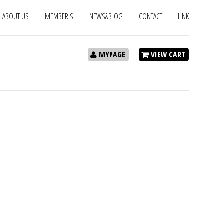
ABOUT US
MEMBER'S
NEWS&BLOG
CONTACT
LINK
MYPAGE
VIEW CART