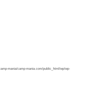
camp-mania/camp-mania.com/public_html/wp/wp-