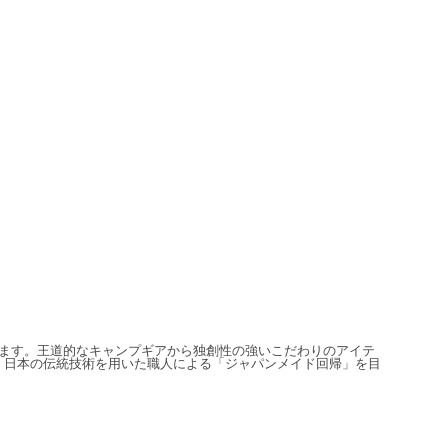
信しています。王道的なキャンプギアから独創性の強いこだわりのアイテ
、日本の伝統技術を用いた職人による「ジャパンメイド回帰」を目