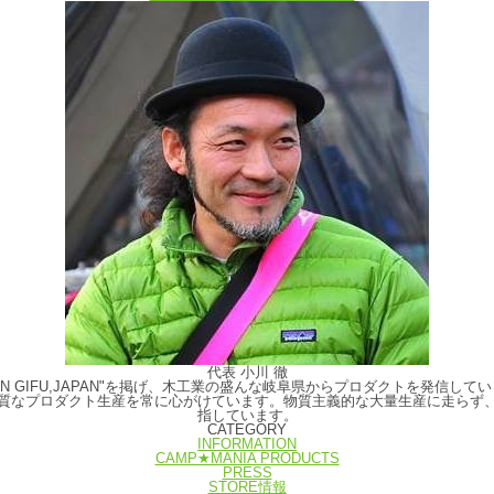
代表 小川 徹
E IN GIFU,JAPAN"を掲げ、木工業の盛んな岐阜県からプロダクトを発
質なプロダクト生産を常に心がけています。物質主義的な大量生産に走らず
指しています。
CATEGORY
INFORMATION
CAMP★MANIA PRODUCTS
PRESS
STORE情報