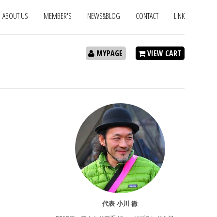
ABOUT US
MEMBER'S
NEWS&BLOG
CONTACT
LINK
MYPAGE
VIEW CART
代表 小川 徹