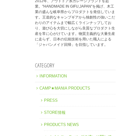
2012年、アウトドア系ガレージブランドを起
業。"HANDMADE IN GIFU,JAPAN"を掲げ、木工
業の盛んな岐阜県からプロダクトを発信していま
す。王道的なキャンプギアから独創性の強いこだ
わりのアイテムまで幅広くラインナップしてお
り、遊び心を大切にしながら良質なプロダクト生
産を常に心がけています。物質主義的な大量生産
に走らず、日本の伝統技術を用いた職人による
「ジャパンメイド回帰」を目指しています。
CATEGORY
INFORMATION
CAMP★MANIA PRODUCTS
PRESS
STORE情報
PRODUCTS NEWS