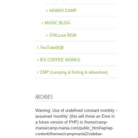
HAWAII CAMP
MUSIC BLOG
CHILLout BGM
YouTube関連
B'S COFFEE WORKS
CMP (camping & fishing & adventure)
ARCHIVES
Warning
: Use of undefined constant monthly -
assumed 'monthly' (this will throw an Error in
a future version of PHP) in
/home/camp-
mania/camp-mania.com/public_html/wp/wp-
content/themes/campmania2/sidebar-